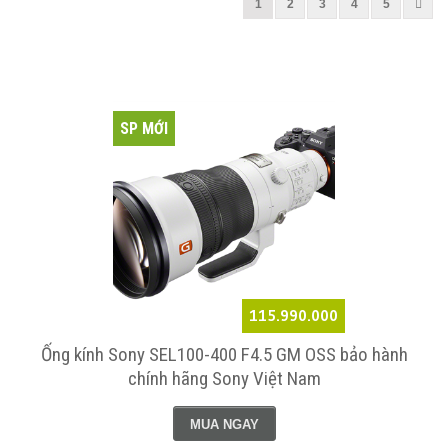
1
2
3
4
5
SP MỚI
115.990.000
Ống kính Sony SEL100-400 F4.5 GM OSS bảo hành
chính hãng Sony Việt Nam
MUA NGAY