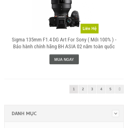
Liên Hệ
Sigma 135mm F1.4 DG Art For Sony ( Mới 100% ) -
Bảo hành chính hãng BH ASIA 02 năm toàn quốc
MUA NGAY
1
2
3
4
5
DANH MỤC