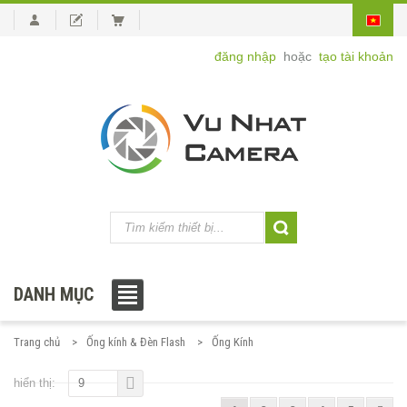
đăng nhập
hoặc
tạo tài khoản
DANH MỤC
Trang chủ
Ống kính & Đèn Flash
Ống Kính
hiển thị:
9