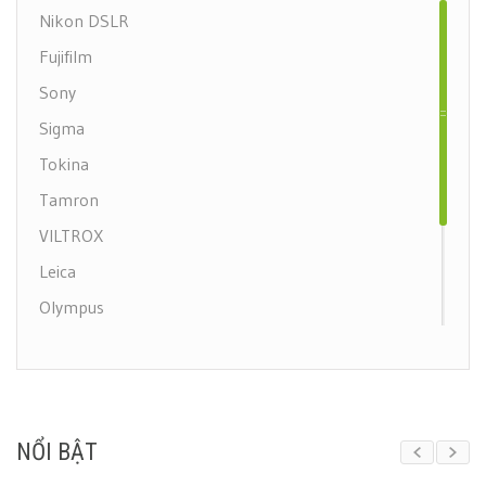
Nikon DSLR
Fujifilm
Sony
Sigma
Tokina
Tamron
VILTROX
Leica
Olympus
Samyang
Nikon Mirrorless
Canon Mirrorless
NỔI BẬT
Canon DSLR