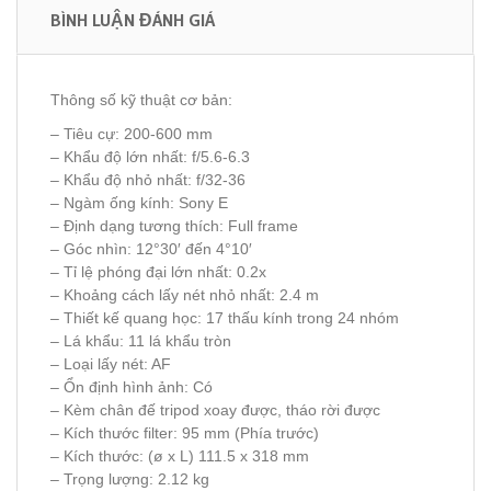
BÌNH LUẬN ĐÁNH GIÁ
Thông số kỹ thuật cơ bản:
– Tiêu cự: 200-600 mm
– Khẩu độ lớn nhất: f/5.6-6.3
– Khẩu độ nhỏ nhất: f/32-36
– Ngàm ống kính: Sony E
– Định dạng tương thích: Full frame
– Góc nhìn: 12°30′ đến 4°10′
– Tỉ lệ phóng đại lớn nhất: 0.2x
– Khoảng cách lấy nét nhỏ nhất: 2.4 m
– Thiết kế quang học: 17 thấu kính trong 24 nhóm
– Lá khẩu: 11 lá khẩu tròn
– Loại lấy nét: AF
– Ổn định hình ảnh: Có
– Kèm chân đế tripod xoay được, tháo rời được
– Kích thước filter: 95 mm (Phía trước)
– Kích thước: (ø x L) 111.5 x 318 mm
– Trọng lượng: 2.12 kg