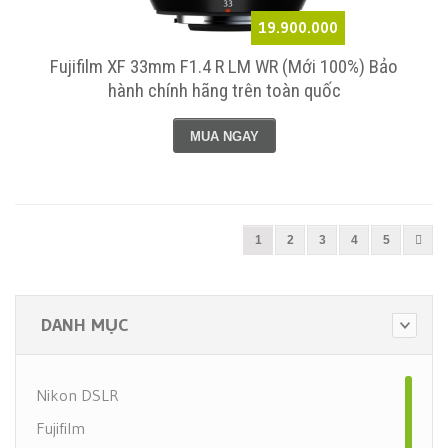
19.900.000
Fujifilm XF 33mm F1.4 R LM WR (Mới 100%) Bảo
hành chính hãng trên toàn quốc
MUA NGAY
1
2
3
4
5
DANH MỤC
Nikon DSLR
Fujifilm