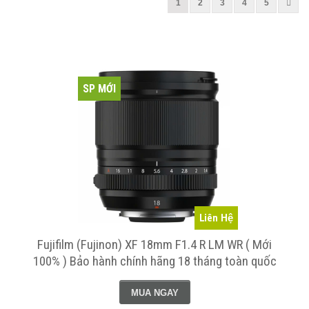
1
2
3
4
5
SP MỚI
Liên Hệ
Fujifilm (Fujinon) XF 18mm F1.4 R LM WR ( Mới
100% ) Bảo hành chính hãng 18 tháng toàn quốc
MUA NGAY