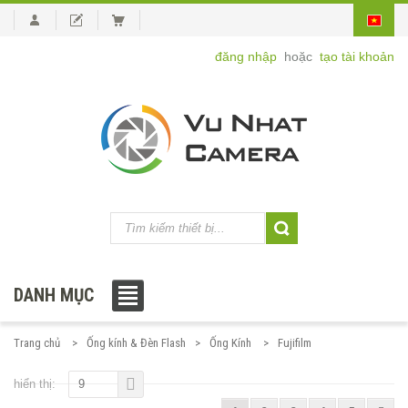
đăng nhập
hoặc
tạo tài khoản
DANH MỤC
Trang chủ
Ống kính & Đèn Flash
Ống Kính
Fujifilm
hiển thị:
9