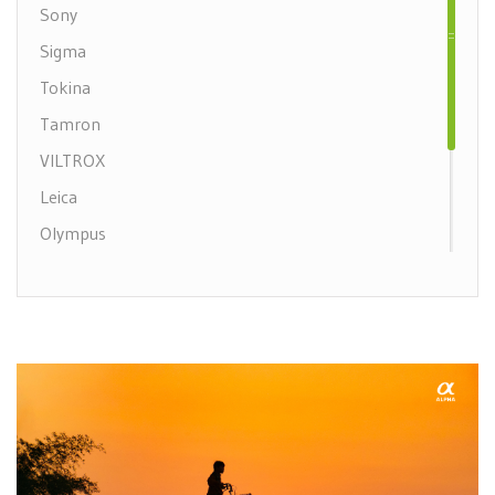
Sony
Sigma
Tokina
Tamron
VILTROX
Leica
Olympus
Samyang
Nikon Mirrorless
Canon Mirrorless
Canon DSLR