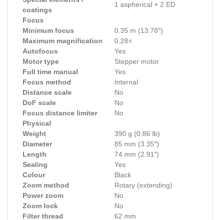
1 aspherical + 2 ED
coatings
Focus
Minimum focus
0.35 m (13.78″)
Maximum magnification
0.28×
Autofocus
Yes
Motor type
Stepper motor
Full time manual
Yes
Focus method
Internal
Distance scale
No
DoF scale
No
Focus distance limiter
No
Physical
Weight
390 g (0.86 lb)
Diameter
85 mm (3.35″)
Length
74 mm (2.91″)
Sealing
Yes
Colour
Black
Zoom method
Rotary (extending)
Power zoom
No
Zoom lock
No
Filter thread
62 mm