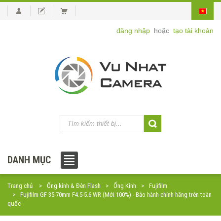
đăng nhập
hoặc
tạo tài khoản
DANH MỤC
Trang chủ
Ống kính & Đèn Flash
Ống Kính
Fujifilm
Fujifilm GF 35-70mm F4.5-5.6 WR (Mới 100%) - Bảo hành chính hãng trên toàn
quốc