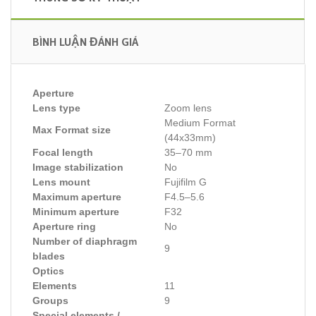
BÌNH LUẬN ĐÁNH GIÁ
Aperture
Lens type
Zoom lens
Medium Format
Max Format size
(44x33mm)
Focal length
35–70 mm
Image stabilization
No
Lens mount
Fujifilm G
Maximum aperture
F4.5–5.6
Minimum aperture
F32
Aperture ring
No
Number of diaphragm
9
blades
Optics
Elements
11
Groups
9
Special elements /