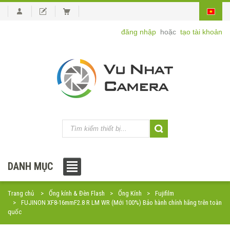
đăng nhập
hoặc
tạo tài khoản
DANH MỤC
Trang chủ
Ống kính & Đèn Flash
Ống Kính
Fujifilm
FUJINON XF8-16mmF2.8 R LM WR (Mới 100%) Bảo hành chính hãng trên toàn
quốc