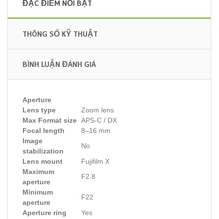
ĐẶC ĐIỂM NỔI BẬT
THÔNG SỐ KỸ THUẬT
BÌNH LUẬN ĐÁNH GIÁ
Aperture
Lens type
Zoom lens
Max Format size
APS-C / DX
Focal length
8–16 mm
Image
No
stabilization
Lens mount
Fujifilm X
Maximum
F2.8
aperture
Minimum
F22
aperture
Aperture ring
Yes