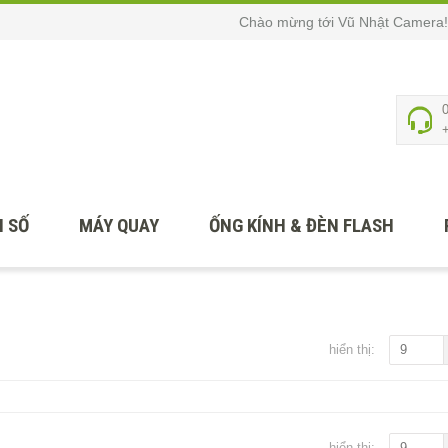
Chào mừng tới Vũ Nhật Camera!
 SỐ
MÁY QUAY
ỐNG KÍNH & ĐÈN FLASH
hiển thị:
9
hiển thị:
9