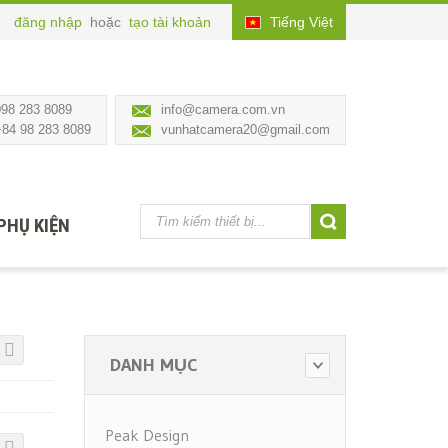
đăng nhập
hoặc
tạo tài khoản
Tiếng Việt
098 283 8089
info@camera.com.vn
+84 98 283 8089
vunhatcamera20@gmail.com
PHỤ KIỆN
DANH MỤC
Peak Design