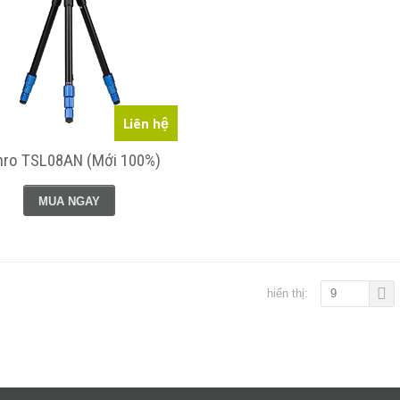
Liên hệ
nro TSL08AN (Mới 100%)
MUA NGAY
hiển thị:
9