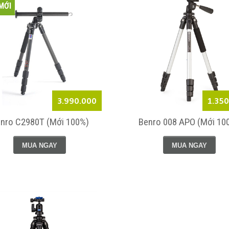
MỚI
3.990.000
1.35
nro C2980T (Mới 100%)
Benro 008 APO (Mới 10
MUA NGAY
MUA NGAY