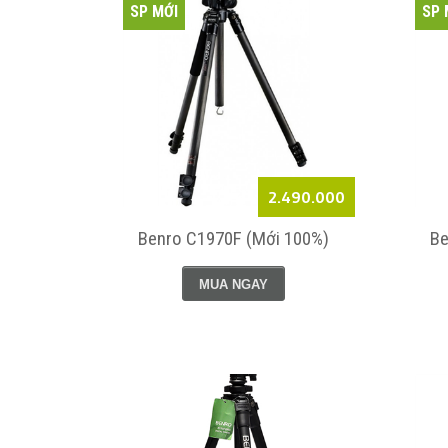
SP MỚI
SP 
2.490.000
Benro C1970F (Mới 100%)
Be
MUA NGAY