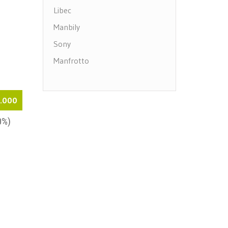
Libec
Manbily
Sony
Manfrotto
0.000
0%)