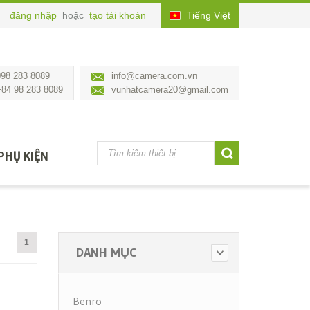
đăng nhập
hoặc
tạo tài khoản
Tiếng Việt
098 283 8089
info@camera.com.vn
+84 98 283 8089
vunhatcamera20@gmail.com
PHỤ KIỆN
1
DANH MỤC
Benro