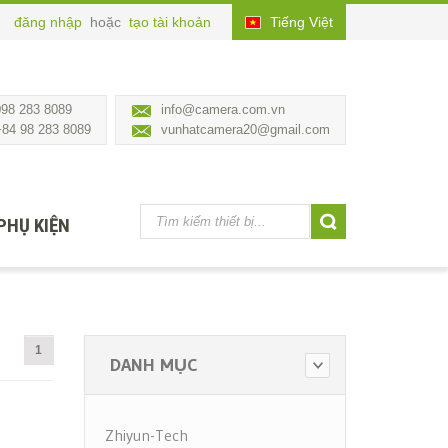
đăng nhập
hoặc
tạo tài khoản
Tiếng Việt
098 283 8089
info@camera.com.vn
+84 98 283 8089
vunhatcamera20@gmail.com
PHỤ KIỆN
1
DANH MỤC
Zhiyun-Tech