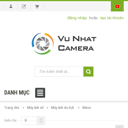
đăng nhập
hoặc
tạo tài khoản
DANH MỤC
Trang chủ
Máy ảnh số
Máy ảnh du lịch
Nikon
hiển thị:
9