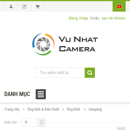
đăng nhập
hoặc
tạo tài khoản
DANH MỤC
Trang chủ
Ống kính & Đèn Flash
Ống Kính
Samyang
hiển thị:
9