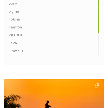
Sony
Sigma
Tokina
Tamron
VILTROX
Leica
Olympus
Samyang
Nikon Mirrorless
Canon Mirrorless
Canon DSLR