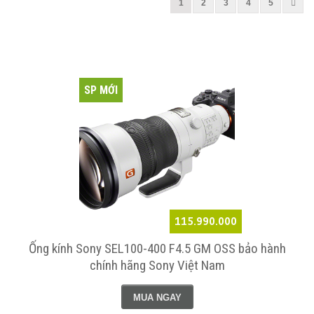
1
2
3
4
5
SP MỚI
115.990.000
Ống kính Sony SEL100-400 F4.5 GM OSS bảo hành
chính hãng Sony Việt Nam
MUA NGAY