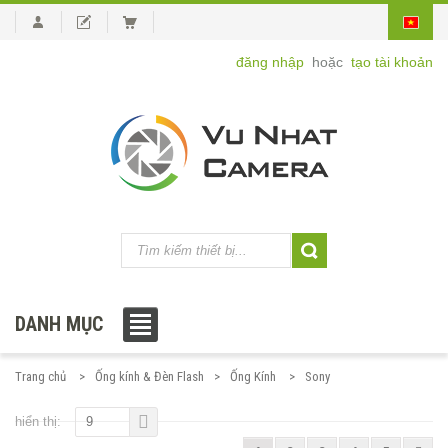
đăng nhập
hoặc
tạo tài khoản
DANH MỤC
Trang chủ
Ống kính & Đèn Flash
Ống Kính
Sony
hiển thị:
9