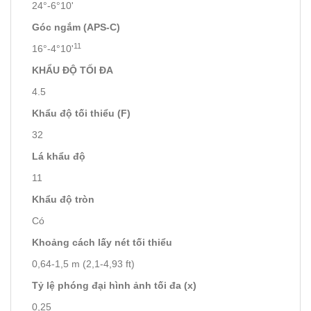
24°-6°10'
Góc ngắm (APS-C)
11
16°-4°10'
KHẨU ĐỘ TỐI ĐA
4.5
Khẩu độ tối thiểu (F)
32
Lá khẩu độ
11
Khẩu độ tròn
Có
Khoảng cách lấy nét tối thiểu
0,64-1,5 m (2,1-4,93 ft)
Tỷ lệ phóng đại hình ảnh tối đa (x)
0,25