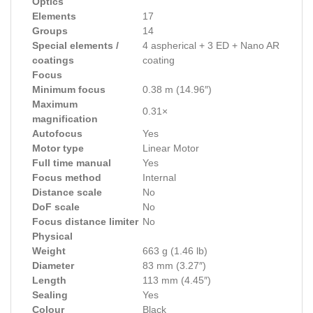
Optics
Elements
17
Groups
14
Special elements /
4 aspherical + 3 ED + Nano AR
coatings
coating
Focus
Minimum focus
0.38 m (14.96″)
Maximum
0.31×
magnification
Autofocus
Yes
Motor type
Linear Motor
Full time manual
Yes
Focus method
Internal
Distance scale
No
DoF scale
No
Focus distance limiter
No
Physical
Weight
663 g (1.46 lb)
Diameter
83 mm (3.27″)
Length
113 mm (4.45″)
Sealing
Yes
Colour
Black