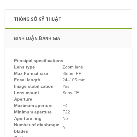
THÔNG SỐ KỸ THUẬT
BÌNH LUẬN ĐÁNH GIÁ
Principal specifications
Lens type
Zoom lens
Max Format size
35mm FF
Focal length
24–105 mm
Image stabilization
Yes
Lens mount
Sony FE
Aperture
Maximum aperture
F4
Minimum aperture
F22
Aperture ring
No
Number of diaphragm
9
blades