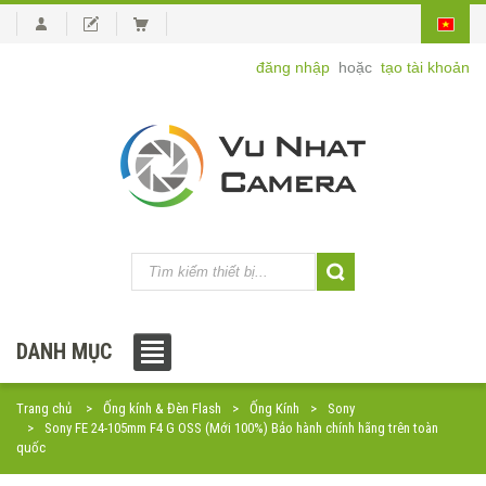
đăng nhập
hoặc
tạo tài khoản
DANH MỤC
Trang chủ
Ống kính & Đèn Flash
Ống Kính
Sony
Sony FE 24-105mm F4 G OSS (Mới 100%) Bảo hành chính hãng trên toàn
quốc