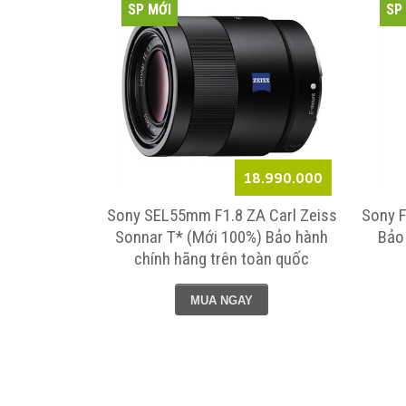
SP MỚI
SP
3.990.000
18.990.000
/4 Vario-
Sony SEL55mm F1.8 ZA Carl Zeiss
Sony F
(Mới 100%)
Sonnar T* (Mới 100%) Bảo hành
Bảo
 trên toàn
chính hãng trên toàn quốc
MUA NGAY