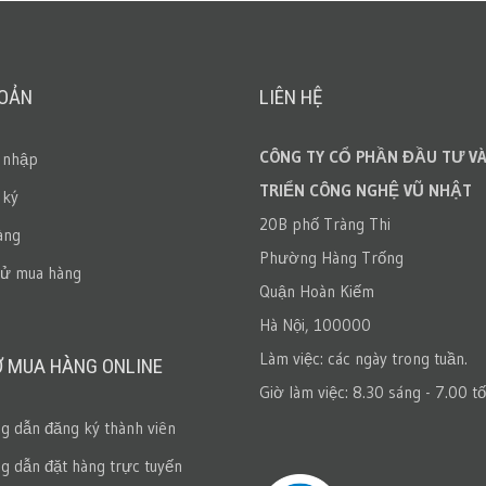
HOẢN
LIÊN HỆ
CÔNG TY CỔ PHẦN ĐẦU TƯ VÀ
 nhập
TRIỂN CÔNG NGHỆ VŨ NHẬT
 ký
20B phố Tràng Thi
àng
Phường Hàng Trống
sử mua hàng
Quận Hoàn Kiếm
Hà Nội, 100000
Làm việc: các ngày trong tuần.
Ợ MUA HÀNG ONLINE
Giờ làm việc: 8.30 sáng - 7.00 tố
 dẫn đăng ký thành viên
 dẫn đặt hàng trực tuyến