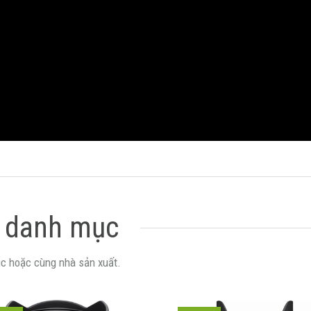
 danh mục
c hoặc cùng nhà sản xuất.