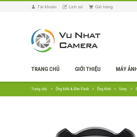
Tài khoản
Lịch sử
Giỏ hàng
TRANG CHỦ
GIỚI THIỆU
MÁY ẢNH
Trang chủ
Ống kính & Đèn Flash
Ống Kính
Sony