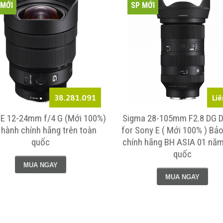
 MỚI
SP MỚI
38.281.091
Liê
E 12-24mm f/4 G (Mới 100%)
Sigma 28-105mm F2.8 DG D
 hành chính hãng trên toàn
for Sony E ( Mới 100% ) Bả
quốc
chính hãng BH ASIA 01 năm
quốc
MUA NGAY
MUA NGAY