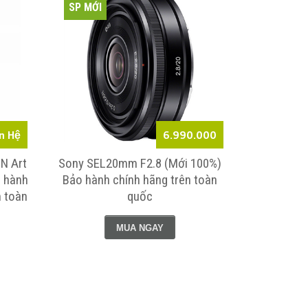
SP MỚI
SP MỚI
n Hệ
6.990.000
N Art
Sony SEL20mm F2.8 (Mới 100%)
Sony FE 13
o hành
Bảo hành chính hãng trên toàn
100%) Bảo
 toàn
quốc
MUA NGAY