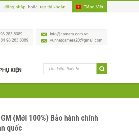
đăng nhập
hoặc
tạo tài khoản
Tiếng Việt
098 283 8089
info@camera.com.vn
+84 98 283 8089
vunhatcamera20@gmail.com
PHỤ KIỆN
 GM (Mới 100%) Bảo hành chính
àn quốc