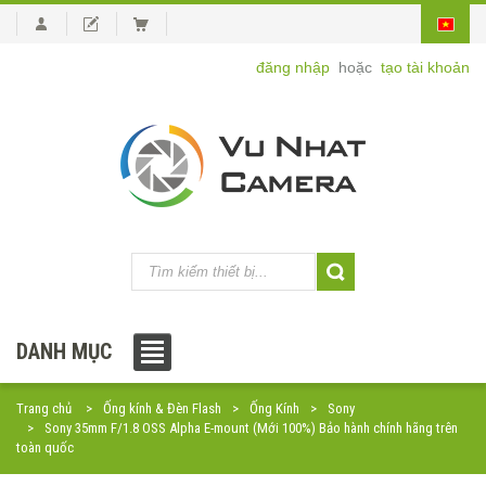
đăng nhập
hoặc
tạo tài khoản
DANH MỤC
Trang chủ
Ống kính & Đèn Flash
Ống Kính
Sony
Sony 35mm F/1.8 OSS Alpha E-mount (Mới 100%) Bảo hành chính hãng trên
toàn quốc