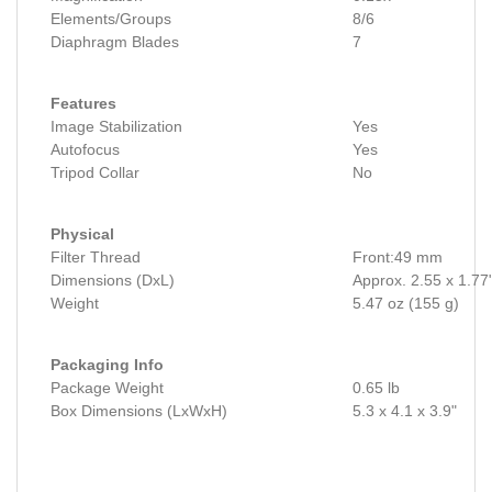
Elements/Groups
8/6
Diaphragm Blades
7
Features
Image Stabilization
Yes
Autofocus
Yes
Tripod Collar
No
Physical
Filter Thread
Front:49 mm
Dimensions (DxL)
Approx. 2.55 x 1.77
Weight
5.47 oz (155 g)
Packaging Info
Package Weight
0.65 lb
Box Dimensions (LxWxH)
5.3 x 4.1 x 3.9"