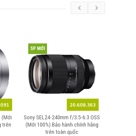
SP MỚI
.091
20.608.363
 (Mới
Sony SEL24-240mm f/3.5-6.3 OSS
Sony FE 50
 trên
(Mới 100%) Bảo hành chính hãng
Bảo hành 
trên toàn quốc