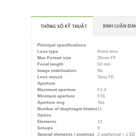
BÌNH LUẬN ĐÁN
THÔNG SỐ KỸ THUẬT
Principal specifications
Lens type
Prime lens
Max Format size
35mm FF
Focal length
50 mm
Image stabilization
No
Lens mount
Sony FE
Aperture
Maximum aperture
F1.4
Minimum aperture
F16
Aperture ring
Yes
Number of diaphragm blades
11
Optics
Elements
12
Groups
9
Special elements / coatings
2 aspherical + 1 ED