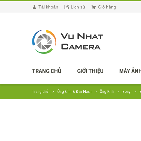
Tài khoản
Lịch sử
Giỏ hàng
TRANG CHỦ
GIỚI THIỆU
MÁY ẢNH
Trang chủ
Ống kính & Đèn Flash
Ống Kính
Sony