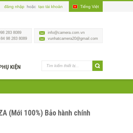
đăng nhập
hoặc
tạo tài khoản
Tiếng Việt
098 283 8089
info@camera.com.vn
+84 98 283 8089
vunhatcamera20@gmail.com
PHỤ KIỆN
ZA (Mới 100%) Bảo hành chính