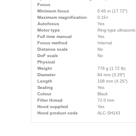
Focus
Minimum focus
0.45 m (17.72″)
Maximum magnification
0.15×
Autofocus
Yes
Motor type
Ring-type ultrasonic
Full time manual
Yes
Focus method
Internal
Distance scale
No
DoF scale
No
Physical
Weight
778 g (1.72 lb)
Diameter
84 mm (3.29″)
Length
108 mm (4.25″)
Sealing
Yes
Colour
Black
Filter thread
72.0 mm
Hood supplied
Yes
Hood product code
ALC-SH143