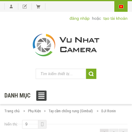
đăng nhập
hoặc
tạo tài khoản
DANH MỤC
Trang chủ
Phụ Kiện
Tay cầm chống rung (Gimbal)
DJI Ronin
hiển thị:
9