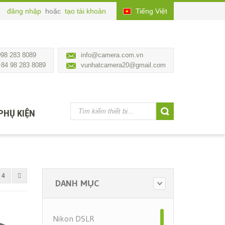
đăng nhập
hoặc
tạo tài khoản
Tiếng Việt
098 283 8089
info@camera.com.vn
+84 98 283 8089
vunhatcamera20@gmail.com
PHỤ KIỆN
4
DANH MỤC
Nikon DSLR