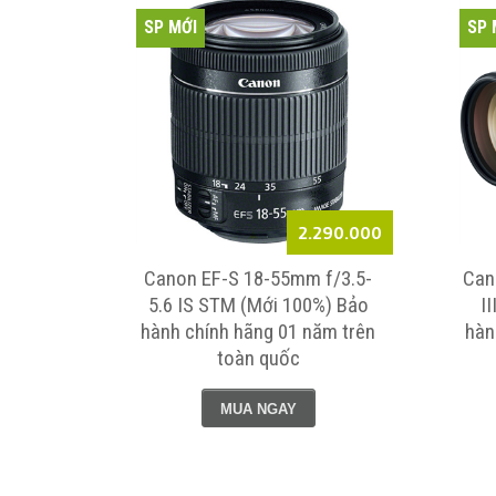
SP MỚI
SP 
2.290.000
Canon EF-S 18-55mm f/3.5-
Can
5.6 IS STM (Mới 100%) Bảo
I
hành chính hãng 01 năm trên
hàn
toàn quốc
MUA NGAY