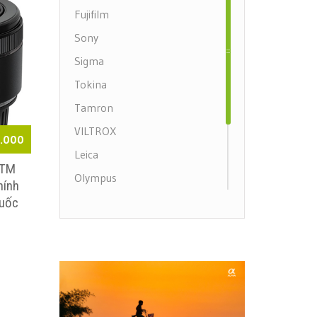
Fujifilm
Sony
Sigma
Tokina
Tamron
VILTROX
.000
Leica
STM
Olympus
hính
Samyang
quốc
Nikon Mirrorless
Canon Mirrorless
Canon DSLR