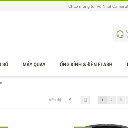
Chào mừng tới Vũ Nhật Camera!
 SỐ
MÁY QUAY
ỐNG KÍNH & ĐÈN FLASH
LR
hiển thị:
9
1
2
3