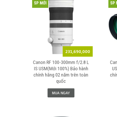
SP MỚI
SP 
231,690,000
Canon RF 100-300mm f/2.8 L
Can
IS USM(Mới 100%) Bảo hành
US
chính hãng 02 năm trên toàn
chí
quốc
MUA NGAY