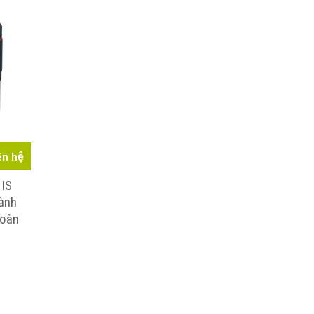
ên hệ
 IS
ành
toàn