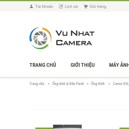
Tài khoản
Lịch sử
Giỏ hàng
TRANG CHỦ
GIỚI THIỆU
MÁY ẢNH
Trang chủ
Ống kính & Đèn Flash
Ống Kính
Canon DS