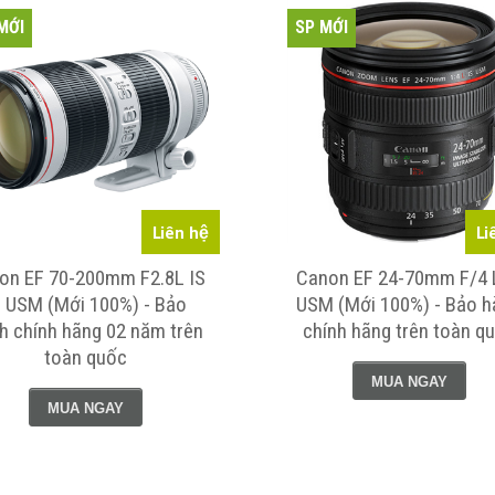
MỚI
SP MỚI
Liên hệ
Li
on EF 70-200mm F2.8L IS
Canon EF 24-70mm F/4 
II USM (Mới 100%) - Bảo
USM (Mới 100%) - Bảo h
h chính hãng 02 năm trên
chính hãng trên toàn q
toàn quốc
MUA NGAY
MUA NGAY