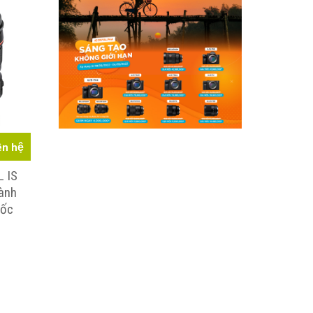
ên hệ
L IS
ành
uốc