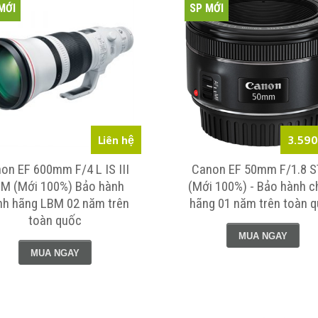
MỚI
SP MỚI
Liên hệ
3.590
on EF 600mm F/4 L IS III
Canon EF 50mm F/1.8 
M (Mới 100%) Bảo hành
(Mới 100%) - Bảo hành c
nh hãng LBM 02 năm trên
hãng 01 năm trên toàn 
toàn quốc
MUA NGAY
MUA NGAY