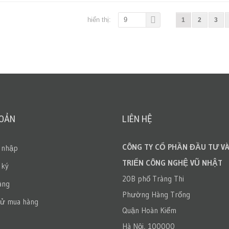
hiển thị:
9
1
2
3
HOẢN
LIÊN HỆ
CÔNG TY CỔ PHẦN ĐẦU TƯ VÀ
 nhập
TRIỂN CÔNG NGHỆ VŨ NHẬT
 ký
20B phố Tràng Thi
àng
Phường Hàng Trống
sử mua hàng
Quận Hoàn Kiếm
Hà Nội, 100000