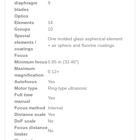
diaphragm
9
blades
Optics
Elements
14
Groups
10
Special
One molded glass aspherical element
elements /
+ air sphere and fluorine coatings.
coatings
Focus
Minimum focus
0.85 m (33.46″)
Maximum
0.12×
magnification
Autofocus
Yes
Motor type
Ring-type ultrasonic
Full time
Yes
manual
Focus method
Internal
Distance scale
Yes
DoF scale
No
Focus distance
No
limiter