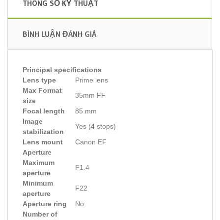
THÔNG SỐ KỸ THUẬT
BÌNH LUẬN ĐÁNH GIÁ
Principal specifications
Lens type
Prime lens
Max Format
35mm FF
size
Focal length
85 mm
Image
Yes (4 stops)
stabilization
Lens mount
Canon EF
Aperture
Maximum
F1.4
aperture
Minimum
F22
aperture
Aperture ring
No
Number of