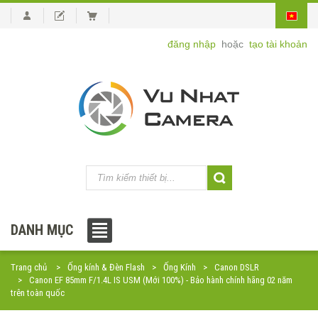
đăng nhập
hoặc
tạo tài khoản
DANH MỤC
Trang chủ
Ống kính & Đèn Flash
Ống Kính
Canon DSLR
Canon EF 85mm F/1.4L IS USM (Mới 100%) - Bảo hành chính hãng 02 năm
trên toàn quốc