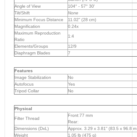
Angle of View
104° - 57° 30'
Tilt/Shift
None
Minimum Focus Distance
11.02" (28 cm)
Magnification
0.24x
Maximum Reproduction
1:4
Ratio
Elements/Groups
12/9
Diaphragm Blades
7
Features
Image Stabilization
No
Autofocus
Yes
Tripod Collar
No
Physical
Front:77 mm
Filter Thread
Rear:
Dimensions (DxL)
Approx. 3.29 x 3.81" (83.5 x 96.8 
Weight
1.05 lb (475 g)