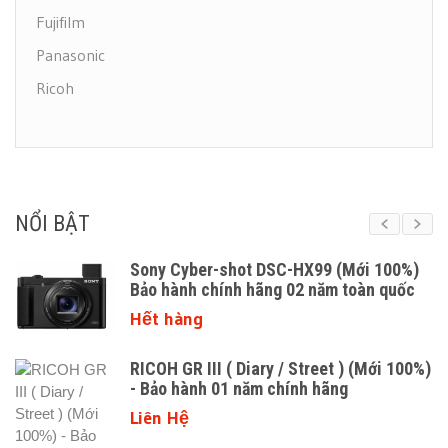
Fujifilm
Panasonic
Ricoh
NỔI BẬT
)
Canon PowerShot G7X Mark III (Mới
100%) Bảo hành chính hãng
GIÁ LIÊN HỆ
%)
Máy chụp một lần Fuji Simple Ace 27
kiểu
600.000