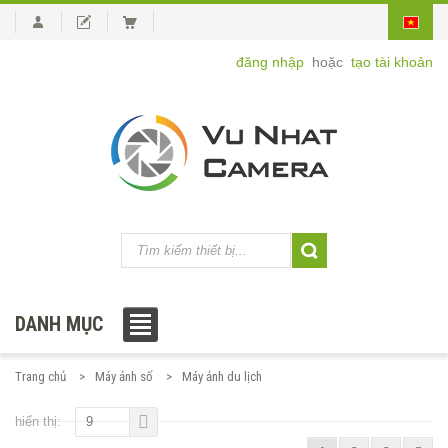
đăng nhập
hoặc
tạo tài khoản
DANH MỤC
Trang chủ
Máy ảnh số
Máy ảnh du lịch
hiển thị:
9