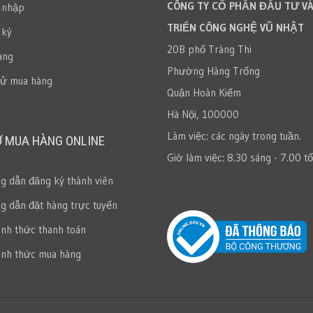
CÔNG TY CỔ PHẦN ĐẦU TƯ VÀ
 nhập
TRIỂN CÔNG NGHỆ VŨ NHẬT
 ký
20B phố Tràng Thi
àng
Phường Hàng Trống
sử mua hàng
Quận Hoàn Kiếm
Hà Nội, 100000
Làm việc: các ngày trong tuần.
Ợ MUA HÀNG ONLINE
Giờ làm việc: 8.30 sáng - 7.00 tố
 dẫn đăng ký thành viên
 dẫn đặt hàng trực tuyến
ình thức thanh toán
ình thức mua hàng