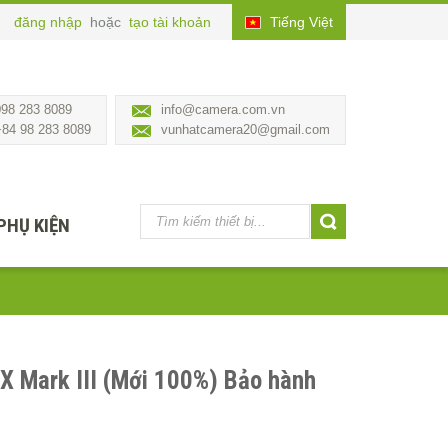
đăng nhập
hoặc
tạo tài khoản
Tiếng Việt
098 283 8089
info@camera.com.vn
+84 98 283 8089
vunhatcamera20@gmail.com
PHỤ KIỆN
 Mark III (Mới 100%) Bảo hành