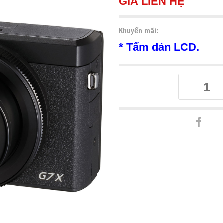
GIÁ LIÊN HỆ
Khuyến mãi:
* Tấm dán LCD.