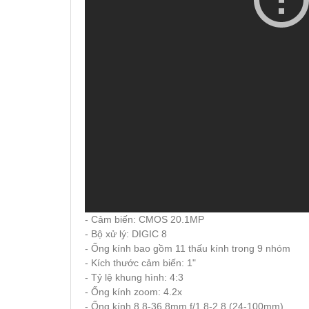
- Cảm biến: CMOS 20.1MP
- Bộ xử lý: DIGIC 8
- Ống kính bao gồm 11 thấu kính trong 9 nhóm
- Kích thước cảm biến: 1"
- Tỷ lệ khung hình: 4:3
- Ống kính zoom: 4.2x
- Ống kính 8.8-36.8mm f/1.8-2.8 (24-100mm)