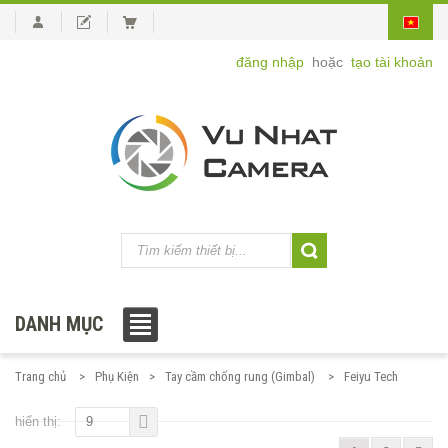
đăng nhập
hoặc
tạo tài khoản
DANH MỤC
Trang chủ
Phụ Kiện
Tay cầm chống rung (Gimbal)
Feiyu Tech
hiển thị:
9