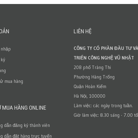
HOẢN
LIÊN HỆ
CÔNG TY CỔ PHẦN ĐẦU TƯ VÀ
 nhập
TRIỂN CÔNG NGHỆ VŨ NHẬT
 ký
20B phố Tràng Thi
àng
Phường Hàng Trống
sử mua hàng
Quận Hoàn Kiếm
Hà Nội, 100000
Làm việc: các ngày trong tuần.
Ợ MUA HÀNG ONLINE
Giờ làm việc: 8.30 sáng - 7.00 tố
 dẫn đăng ký thành viên
 dẫn đặt hàng trực tuyến