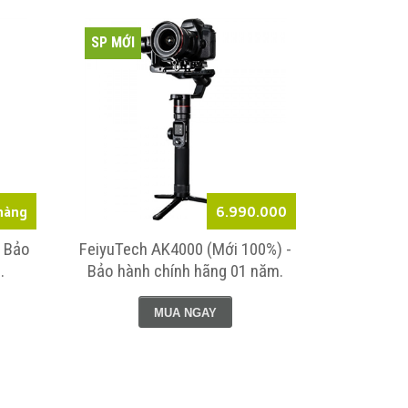
SP MỚI
SP MỚI
hàng
6.990.000
- Bảo
FeiyuTech AK4000 (Mới 100%) -
Combo Fe
.
Bảo hành chính hãng 01 năm.
action ca
MUA NGAY