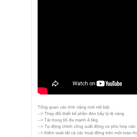
Tổng quan các tính năng mới nổi bật:
--> Thay đổi thiết kế phần đòn bẩy tỷ lệ vàng
--> Tải trọng tối đa mạnh 4,6kg
--> Tự động chỉnh công suất động cơ phù hợp cân
--> Kiểm soát tất cả các hoạt động trên một màn h