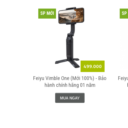
SP MỚI
SP
4.290.000
499.000
ới 100%) -
Feiyu Vimble One (Mới 100%) - Bảo
Feiy
g 01 năm.
hành chính hãng 01 năm
MUA NGAY