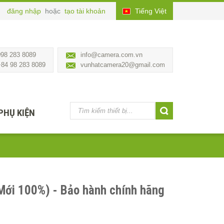
đăng nhập
hoặc
tạo tài khoản
Tiếng Việt
098 283 8089
info@camera.com.vn
+84 98 283 8089
vunhatcamera20@gmail.com
PHỤ KIỆN
ới 100%) - Bảo hành chính hãng