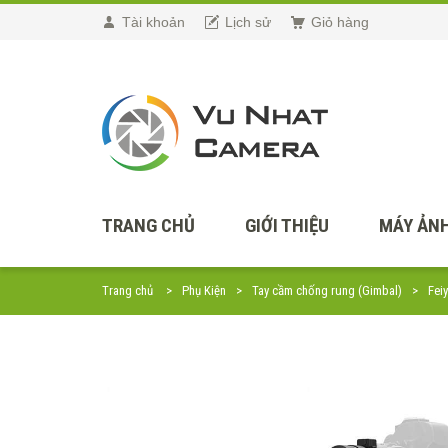
Tài khoản
Lịch sử
Giỏ hàng
TRANG CHỦ
GIỚI THIỆU
MÁY ẢNH
Trang chủ
Phụ Kiện
Tay cầm chống rung (Gimbal)
Fei