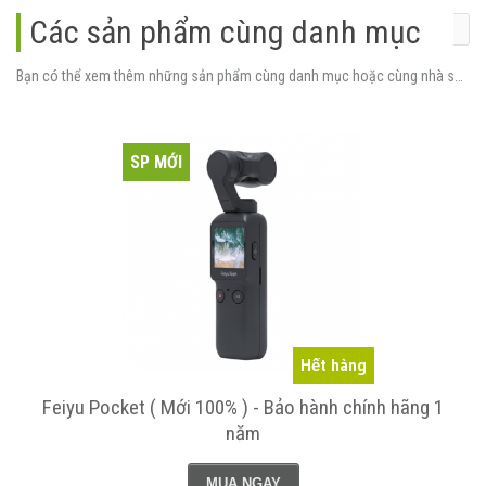
Các sản phẩm cùng danh mục
Bạn có thể xem thêm những sản phẩm cùng danh mục hoặc cùng nhà sản xuất.
SP MỚI
Hết hàng
iyu Pocket ( Mới 100% ) - Bảo hành chính hãng 1
Feiyu 
năm
MUA NGAY