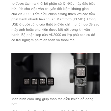
tơ được tách ra khỏi bộ phận xử lý. Điều này đặc biệt
hữu ích cho việc vận chuyển tiết kiệm không gian
của AK2000. Tấm điều chỉnh tương thích với các tấm
phát hành nhanh tiêu chuẩn Manfrotto (PL501). Cổng
USB ở dưới cùng của thiết bị điều chỉnh phù hợp để sạc
máy ảnh hoặc phụ kiện được kết nối trong khi vận
hành. Bộ phận kẹp của AK2000 có lớp phủ cao su để
có trải nghiệm phim an toàn và thoải mái.
Màn hình cảm ứng giúp thao tác điều khiển dễ dàng
hơn