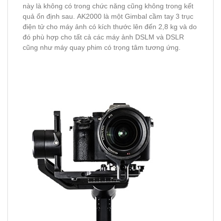
này là không có trong chức năng cũng không trong kết
quả ổn định sau. AK2000 là một Gimbal cầm tay 3 trục
điện tử cho máy ảnh có kích thước lên đến 2,8 kg và do
đó phù hợp cho tất cả các máy ảnh DSLM và DSLR
cũng như máy quay phim có trọng tâm tương ứng.