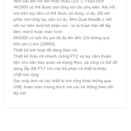
Nhờ các kết nối ren khác nhau (1/4 "), FeiyuTech
AK2000 có thể được mở rộng với các phụ kiện. Kết nối
ren trên tay cầm có thể được sử dụng, ví dụ, đối với
phần mở rộng tay cầm (ví dụ: Mini Dual Handle ), kết
nối ren bên dưới bộ phận mô - tơ là hoàn hảo để lắp
đèn, micrô hoặc màn hình.
AK2000 có tuổi thọ pin tối đa lên đến 12h thông qua
bốn pin Li-Ion (18650).
Thiết kế linh hoạt dễ dàng tháo rời
Thiết kế tháo rời nhanh chóng PTZ và tay cầm thuận
tiện cho việc bảo quản và mang theo, và cũng có thể dễ
dàng lắp đặt PTZ cho các bộ phận và thiết bị khác.
USB mở rộng
Sạc máy ảnh và các thiết bị mở rộng khác thông qua
USB, hoàn toàn tương thích với các hệ thống theo dõi
lấy nét.