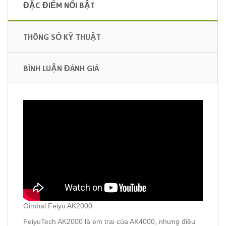
ĐẶC ĐIỂM NỔI BẬT
THÔNG SỐ KỸ THUẬT
BÌNH LUẬN ĐÁNH GIÁ
Gimbal Feiyu AK2000
FeiyuTech AK2000 là em trai của AK4000, nhưng điều