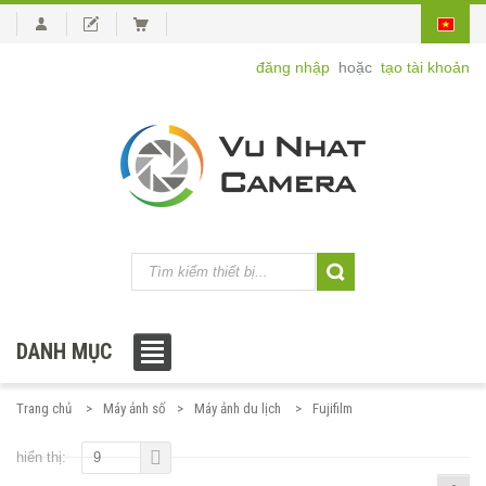
đăng nhập
hoặc
tạo tài khoản
DANH MỤC
Trang chủ
Máy ảnh số
Máy ảnh du lịch
Fujifilm
hiển thị:
9