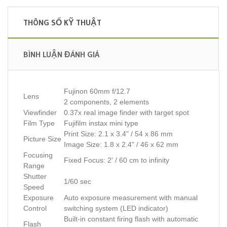
THÔNG SỐ KỸ THUẬT
BÌNH LUẬN ĐÁNH GIÁ
Fujinon 60mm f/12.7
Lens
2 components, 2 elements
Viewfinder
0.37x real image finder with target spot
Film Type
Fujifilm instax mini type
Print Size: 2.1 x 3.4" / 54 x 86 mm
Picture Size
Image Size: 1.8 x 2.4" / 46 x 62 mm
Focusing
Fixed Focus: 2' / 60 cm to infinity
Range
Shutter
1/60 sec
Speed
Exposure
Auto exposure measurement with manual
Control
switching system (LED indicator)
Built-in constant firing flash with automatic
Flash