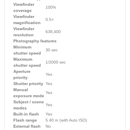
Viewfinder
100%
coverage
Viewfinder
0.5×
magnification
Viewfinder
638,400
resolution
Photography features
Minimum
30 sec
shutter speed
Maximum
1/2000 sec
shutter speed
Aperture
Yes
priority
Shutter priority
Yes
Manual
Yes
exposure mode
Subject / scene
Yes
modes
Built-in flash
Yes
Flash range
5.40 m (with Auto ISO)
External flash
No