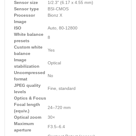
Sensor size
1/2.3" (6.17 x 4.55 mm)
Sensor type
BSI-CMOS
Processor
Bionz X
Image
ISO
Auto, 80-12800
White balance
8
presets
Custom white
Yes
balance
Image
Optical
stabilization
Uncompressed
No
format
JPEG quality
Fine, standard
levels
Optics & Focus
Focal length
24–720 mm
(equiv.)
Optical zoom
30×
Maximum
F3.5–6.4
aperture