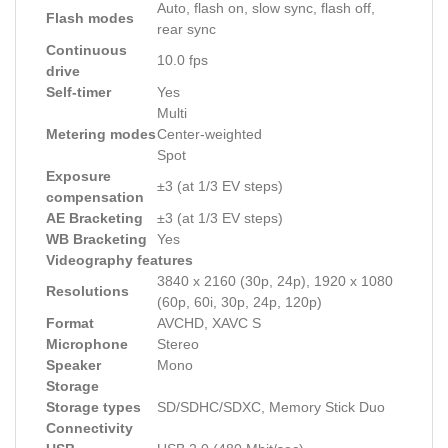
Auto, flash on, slow sync, flash off,
Flash modes
rear sync
Continuous
10.0 fps
drive
Self-timer
Yes
Multi
Metering modes
Center-weighted
Spot
Exposure
±3 (at 1/3 EV steps)
compensation
AE Bracketing
±3 (at 1/3 EV steps)
WB Bracketing
Yes
Videography features
3840 x 2160 (30p, 24p), 1920 x 1080
Resolutions
(60p, 60i, 30p, 24p, 120p)
Format
AVCHD, XAVC S
Microphone
Stereo
Speaker
Mono
Storage
Storage types
SD/SDHC/SDXC, Memory Stick Duo
Connectivity