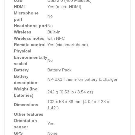
USB
USB 2.0 (480 Mbit/sec)
HDMI
Yes (micro-HDMI)
Microphone
No
port
Headphone port
No
Wireless
Built-In
Wireless notes
with NFC
Remote control
Yes (via smartphone)
Physical
Environmentally
No
sealed
Battery
Battery Pack
Battery
NP-BX1 lithium-ion battery & charger
description
Weight (inc.
242 g (0.53 lb / 8.54 oz)
batteries)
102 x 58 x 36 mm (4.02 x 2.28 x
Dimensions
1.42″)
Other features
Orientation
Yes
sensor
GPS
None