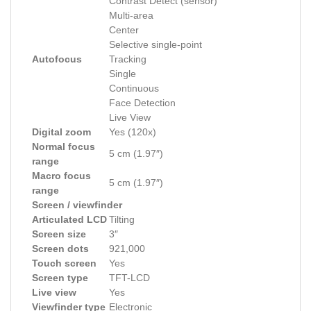
Contrast Detect (sensor)
Multi-area
Center
Selective single-point
Autofocus
Tracking
Single
Continuous
Face Detection
Live View
Digital zoom
Yes (120x)
Normal focus
5 cm (1.97″)
range
Macro focus
5 cm (1.97″)
range
Screen / viewfinder
Articulated LCD
Tilting
Screen size
3″
Screen dots
921,000
Touch screen
Yes
Screen type
TFT-LCD
Live view
Yes
Viewfinder type
Electronic