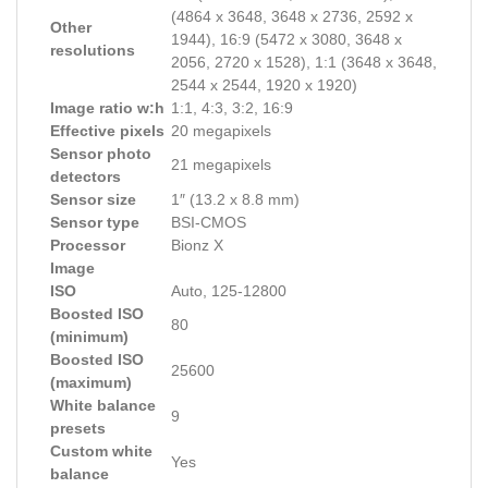
(4864 x 3648, 3648 x 2736, 2592 x
Other
1944), 16:9 (5472 x 3080, 3648 x
resolutions
2056, 2720 x 1528), 1:1 (3648 x 3648,
2544 x 2544, 1920 x 1920)
Image ratio w:h
1:1, 4:3, 3:2, 16:9
Effective pixels
20 megapixels
Sensor photo
21 megapixels
detectors
Sensor size
1″ (13.2 x 8.8 mm)
Sensor type
BSI-CMOS
Processor
Bionz X
Image
ISO
Auto, 125-12800
Boosted ISO
80
(minimum)
Boosted ISO
25600
(maximum)
White balance
9
presets
Custom white
Yes
balance