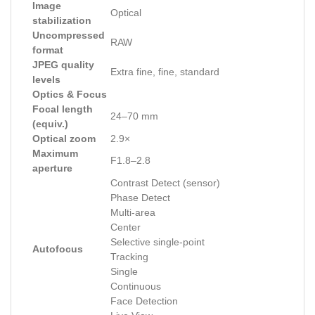
Image
Optical
stabilization
Uncompressed
RAW
format
JPEG quality
Extra fine, fine, standard
levels
Optics & Focus
Focal length
24–70 mm
(equiv.)
Optical zoom
2.9×
Maximum
F1.8–2.8
aperture
Contrast Detect (sensor)
Phase Detect
Multi-area
Center
Selective single-point
Autofocus
Tracking
Single
Continuous
Face Detection