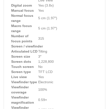
Live View
Digital zoom
Yes (3.8x)
Manual focus
Yes
Normal focus
5 cm (1.97″)
range
Macro focus
5 cm (1.97″)
range
Number of
315
focus points
Screen / viewfinder
Articulated LCD
Tilting
Screen size
3″
Screen dots
1,228,800
Touch screen
No
Screen type
TFT LCD
Live view
Yes
Viewfinder type
Electronic
Viewfinder
100%
coverage
Viewfinder
0.59×
magnification
Viewfinder