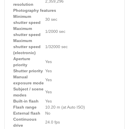
2,359,296
resolution
Photography features
Minimum
30 sec
shutter speed
Maximum
1/2000 sec
shutter speed
Maximum
shutter speed
1/32000 sec
(electronic)
Aperture
Yes
priority
Shutter priority
Yes
Manual
Yes
exposure mode
Subject / scene
Yes
modes
Built-in flash
Yes
Flash range
10.20 m (at Auto ISO)
External flash
No
Continuous
24.0 fps
drive