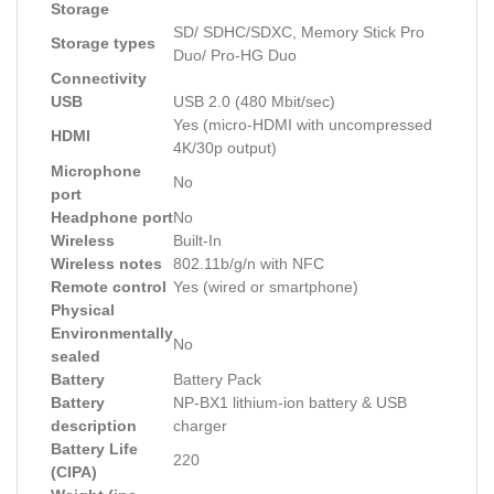
Storage
SD/ SDHC/SDXC, Memory Stick Pro
Storage types
Duo/ Pro-HG Duo
Connectivity
USB
USB 2.0 (480 Mbit/sec)
Yes (micro-HDMI with uncompressed
HDMI
4K/30p output)
Microphone
No
port
Headphone port
No
Wireless
Built-In
Wireless notes
802.11b/g/n with NFC
Remote control
Yes (wired or smartphone)
Physical
Environmentally
No
sealed
Battery
Battery Pack
Battery
NP-BX1 lithium-ion battery & USB
description
charger
Battery Life
220
(CIPA)