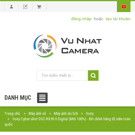
đăng nhập
hoặc
tạo tài khoản
DANH MỤC
Trang chủ
Máy ảnh số
Máy ảnh du lịch
Sony
Sony Cyber-shot DSC-RX1R II Digital (Mới 100%) - BH chính hãng 02 năm toàn
quốc