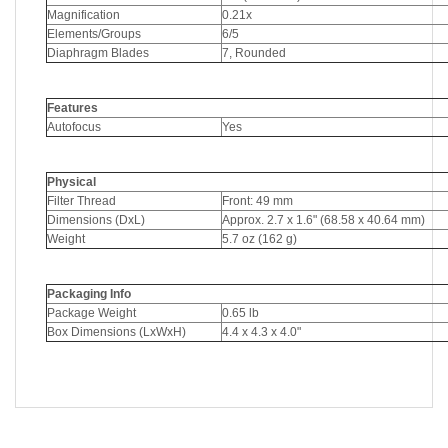
Magnification
0.21x
Elements/Groups
6/5
Diaphragm Blades
7, Rounded
Features
Autofocus
Yes
Physical
Filter Thread
Front: 49 mm
Dimensions (DxL)
Approx. 2.7 x 1.6" (68.58 x 40.64 mm)
Weight
5.7 oz (162 g)
Packaging Info
Package Weight
0.65 lb
Box Dimensions (LxWxH)
4.4 x 4.3 x 4.0"