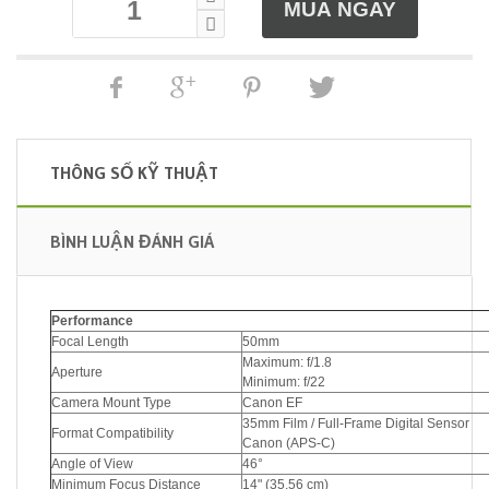
THÔNG SỐ KỸ THUẬT
BÌNH LUẬN ĐÁNH GIÁ
Performance
Focal Length
50mm
Maximum: f/1.8
Aperture
Minimum: f/22
Camera Mount Type
Canon EF
35mm Film / Full-Frame Digital Sensor
Format Compatibility
Canon (APS-C)
Angle of View
46°
Minimum Focus Distance
14" (35.56 cm)