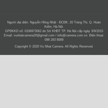
Người đại diện: Nguyễn Hồng Nhật - ĐCĐK: 20 Tràng Thi, Q. Hoàn
Kiếm, Hà Nội.
GPĐKKD số: 0106973062 do Sở KHĐT TP. Hà Nội cấp ngày 3/9/2015
Email:
vunhatcamera20@gmail.com
/
info@camera.com.vn
. Điện thoại:
098 283 8089
Copyright © 2020 Vu Nhat Camera. All Rights Reserved.