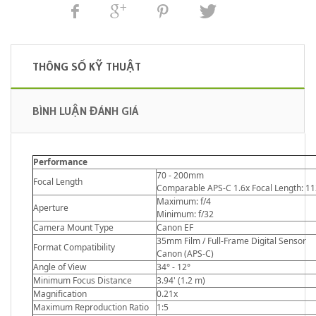
THÔNG SỐ KỸ THUẬT
BÌNH LUẬN ĐÁNH GIÁ
Performance
70 - 200mm
Focal Length
Comparable APS-C 1.6x Focal Length: 1
Maximum: f/4
Aperture
Minimum: f/32
Camera Mount Type
Canon EF
35mm Film / Full-Frame Digital Sensor
Format Compatibility
Canon (APS-C)
Angle of View
34° - 12°
Minimum Focus Distance
3.94' (1.2 m)
Magnification
0.21x
Maximum Reproduction Ratio
1:5