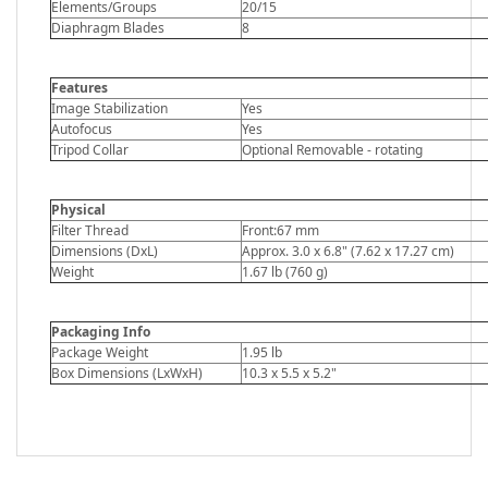
Elements/Groups
20/15
Diaphragm Blades
8
Features
Image Stabilization
Yes
Autofocus
Yes
Tripod Collar
Optional Removable - rotating
Physical
Filter Thread
Front:67 mm
Dimensions (DxL)
Approx. 3.0 x 6.8" (7.62 x 17.27 cm)
Weight
1.67 lb (760 g)
Packaging Info
Package Weight
1.95 lb
Box Dimensions (LxWxH)
10.3 x 5.5 x 5.2"