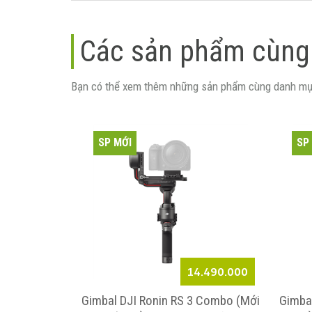
Các sản phẩm cùng
Bạn có thể xem thêm những sản phẩm cùng danh mụ
SP MỚI
SP
7.490.000
14.490.000
(Mới 100%) -
Gimbal DJI Ronin RS 3 Combo (Mới
Gimbal