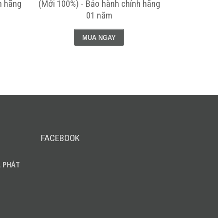
h hãng
(Mới 100%) - Bảo hành chính hãng
(Mới 100%)
01 năm
MUA NGAY
FACEBOOK
 PHÁT