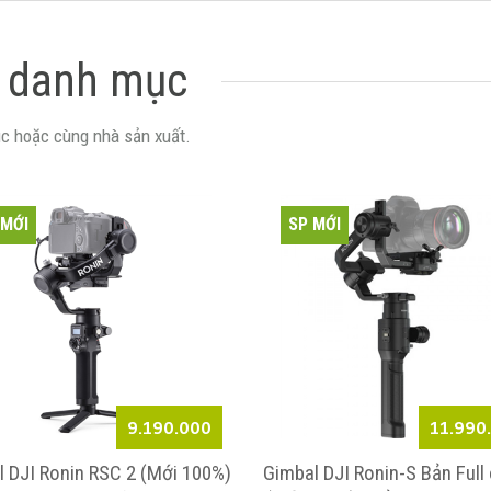
 danh mục
c hoặc cùng nhà sản xuất.
 MỚI
SP MỚI
9.190.000
11.990
 DJI Ronin RSC 2 (Mới 100%)
Gimbal DJI Ronin-S Bản Full