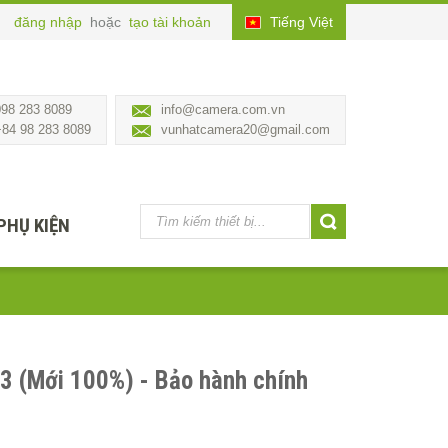
đăng nhập
hoặc
tạo tài khoản
Tiếng Việt
098 283 8089
info@camera.com.vn
+84 98 283 8089
vunhatcamera20@gmail.com
PHỤ KIỆN
 3 (Mới 100%) - Bảo hành chính