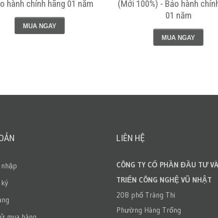
ảo hành chính hãng 01 năm
(Mới 100%) - Bảo hành chín
01 năm
MUA NGAY
MUA NGAY
HOẢN
LIÊN HỆ
CÔNG TY CỔ PHẦN ĐẦU TƯ VÀ
 nhập
TRIỂN CÔNG NGHỆ VŨ NHẬT
 ký
20B phố Tràng Thi
àng
Phường Hàng Trống
sử mua hàng