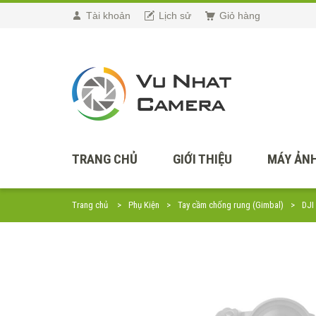
Tài khoản
Lịch sử
Giỏ hàng
TRANG CHỦ
GIỚI THIỆU
MÁY ẢNH
Trang chủ
Phụ Kiện
Tay cầm chống rung (Gimbal)
DJI