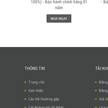
ng 01 năm
100%) - Bảo hành chính hãng 01
- B
năm
MUA NGAY
THÔNG TIN
TÀI K
Trang chủ
Đăng
Giới thiệu
Đăng
Câu hỏi thường gặp
Giỏ h
Chỉ đường tới Vũ Nhật
Lịch 