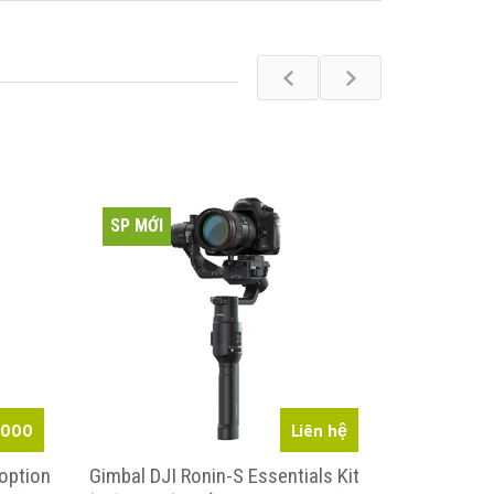
SP MỚI
SP MỚI
.000
Liên hệ
 option
Gimbal DJI Ronin-S Essentials Kit
Gimbal DJI