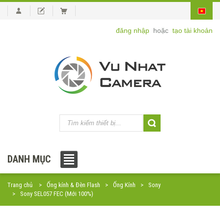
đăng nhập
hoặc
tạo tài khoản
DANH MỤC
Trang chủ
Ống kính & Đèn Flash
Ống Kính
Sony
Sony SEL057 FEC (Mới 100%)