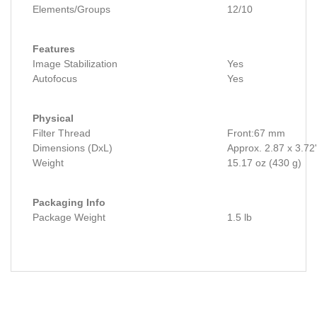
Elements/Groups
12/10
Features
Image Stabilization
Yes
Autofocus
Yes
Physical
Filter Thread
Front:67 mm
Dimensions (DxL)
Approx. 2.87 x 3.72
Weight
15.17 oz (430 g)
Packaging Info
Package Weight
1.5 lb