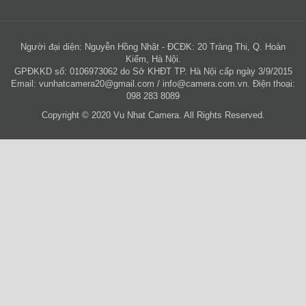
Người đại diện: Nguyễn Hồng Nhật - ĐCĐK: 20 Tràng Thi, Q. Hoàn
Kiếm, Hà Nội.
GPĐKKD số: 0106973062 do Sở KHĐT TP. Hà Nội cấp ngày 3/9/2015
Email:
vunhatcamera20@gmail.com
/
info@camera.com.vn
. Điện thoại:
098 283 8089
Copyright © 2020 Vu Nhat Camera. All Rights Reserved.