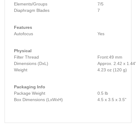
Elements/Groups
7/5
Diaphragm Blades
7
Features
Autofocus
Yes
Physical
Filter Thread
Front:49 mm
Dimensions (DxL)
Approx. 2.42 x 1.44
Weight
4.23 oz (120 g)
Packaging Info
Package Weight
0.5 lb
Box Dimensions (LxWxH)
4.5 x 3.5 x 3.5"