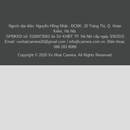
Người đại diện: Nguyễn Hồng Nhật - ĐCĐK: 20 Tràng Thi, Q. Hoàn
Kiếm, Hà Nội.
GPĐKKD số: 0106973062 do Sở KHĐT TP. Hà Nội cấp ngày 3/9/2015
Email:
vunhatcamera20@gmail.com
/
info@camera.com.vn
. Điện thoại:
098 283 8089
Copyright © 2020 Vu Nhat Camera. All Rights Reserved.