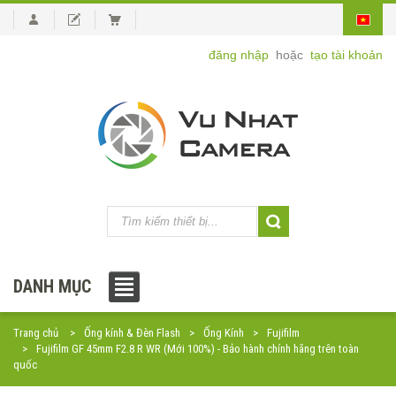
đăng nhập
hoặc
tạo tài khoản
DANH MỤC
Trang chủ
Ống kính & Đèn Flash
Ống Kính
Fujifilm
Fujifilm GF 45mm F2.8 R WR (Mới 100%) - Bảo hành chính hãng trên toàn
quốc