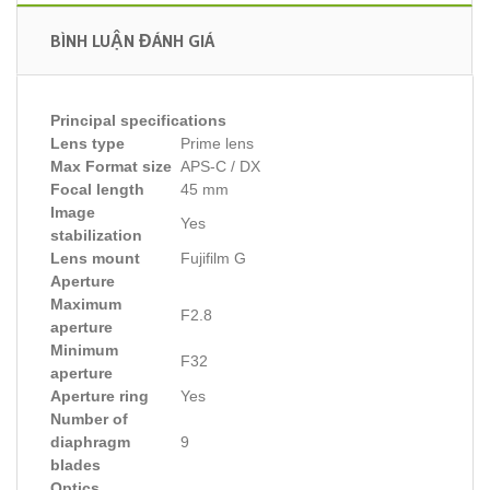
BÌNH LUẬN ĐÁNH GIÁ
Principal specifications
Lens type
Prime lens
Max Format size
APS-C / DX
Focal length
45 mm
Image
Yes
stabilization
Lens mount
Fujifilm G
Aperture
Maximum
F2.8
aperture
Minimum
F32
aperture
Aperture ring
Yes
Number of
diaphragm
9
blades
Optics