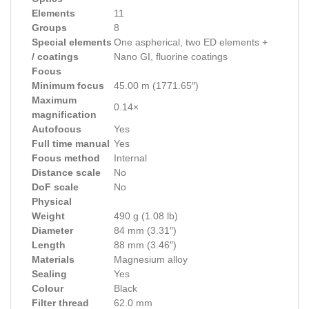
Elements
11
Groups
8
Special elements
One aspherical, two ED elements +
/ coatings
Nano GI, fluorine coatings
Focus
Minimum focus
45.00 m (1771.65″)
Maximum
0.14×
magnification
Autofocus
Yes
Full time manual
Yes
Focus method
Internal
Distance scale
No
DoF scale
No
Physical
Weight
490 g (1.08 lb)
Diameter
84 mm (3.31″)
Length
88 mm (3.46″)
Materials
Magnesium alloy
Sealing
Yes
Colour
Black
Filter thread
62.0 mm