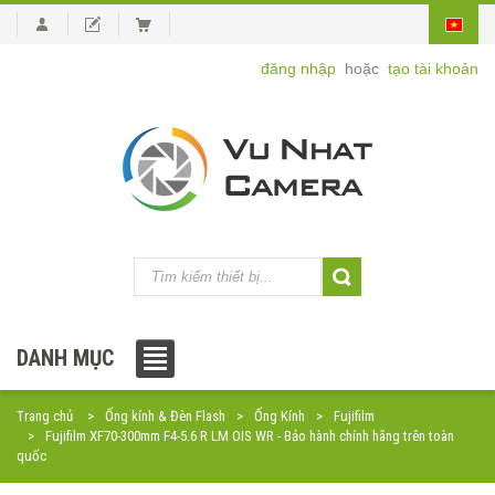
đăng nhập
hoặc
tạo tài khoản
DANH MỤC
Trang chủ
Ống kính & Đèn Flash
Ống Kính
Fujifilm
Fujifilm XF70-300mm F4-5.6 R LM OIS WR - Bảo hành chính hãng trên toàn
quốc