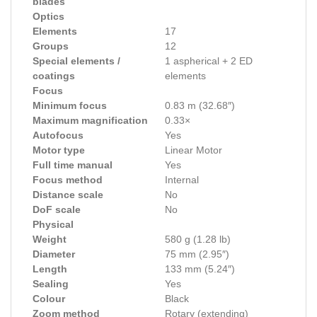
blades
Optics
Elements
17
Groups
12
Special elements /
1 aspherical + 2 ED
coatings
elements
Focus
Minimum focus
0.83 m (32.68″)
Maximum magnification
0.33×
Autofocus
Yes
Motor type
Linear Motor
Full time manual
Yes
Focus method
Internal
Distance scale
No
DoF scale
No
Physical
Weight
580 g (1.28 lb)
Diameter
75 mm (2.95″)
Length
133 mm (5.24″)
Sealing
Yes
Colour
Black
Zoom method
Rotary (extending)