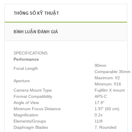
THÔNG SỐ KỸ THUẬT
BÌNH LUẬN ĐÁNH GIÁ
SPECIFICATIONS
Performance
90mm
Focal Length
Comparable 35mm 
Maximum: f/2
Aperture
Minimum: f/16
Camera Mount Type
Fujifilm X mount
Format Compatibility
APS-C
Angle of View
17.9°
Minimum Focus Distance
1.97' (60 cm)
Magnification
0.2x
Elements/Groups
11/8
Diaphragm Blades
7, Rounded