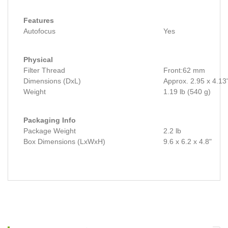
Features
Autofocus
Yes
Physical
Filter Thread
Front:62 mm
Dimensions (DxL)
Approx. 2.95 x 4.13
Weight
1.19 lb (540 g)
Packaging Info
Package Weight
2.2 lb
Box Dimensions (LxWxH)
9.6 x 6.2 x 4.8"