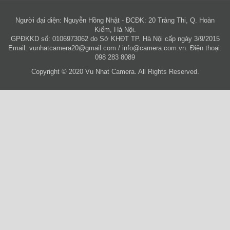
Người đại diện: Nguyễn Hồng Nhật - ĐCĐK: 20 Tràng Thi, Q. Hoàn
Kiếm, Hà Nội.
GPĐKKD số: 0106973062 do Sở KHĐT TP. Hà Nội cấp ngày 3/9/2015
Email:
vunhatcamera20@gmail.com
/
info@camera.com.vn
. Điện thoại:
098 283 8089
Copyright © 2020 Vu Nhat Camera. All Rights Reserved.