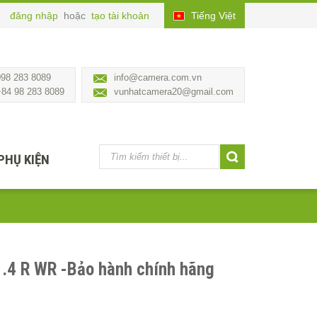
đăng nhập
hoặc
tạo tài khoản
Tiếng Việt
098 283 8089
info@camera.com.vn
+84 98 283 8089
vunhatcamera20@gmail.com
PHỤ KIỆN
1.4 R WR -Bảo hành chính hãng