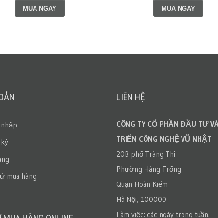
MUA NGAY
MUA NGAY
HOẢN
LIÊN HỆ
CÔNG TY CỔ PHẦN ĐẦU TƯ VÀ
 nhập
TRIỂN CÔNG NGHỆ VŨ NHẬT
 ký
20B phố Tràng Thi
àng
Phường Hàng Trống
sử mua hàng
Quận Hoàn Kiếm
Hà Nội, 100000
Làm việc: các ngày trong tuần.
Ợ MUA HÀNG ONLINE