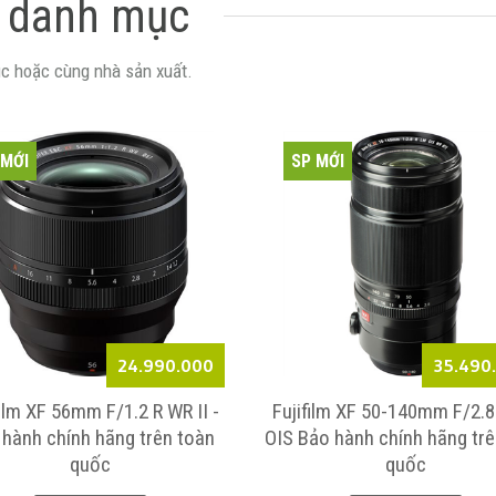
 danh mục
c hoặc cùng nhà sản xuất.
 MỚI
SP MỚI
24.990.000
35.490
film XF 56mm F/1.2 R WR II -
Fujifilm XF 50-140mm F/2.
 hành chính hãng trên toàn
OIS Bảo hành chính hãng trê
quốc
quốc