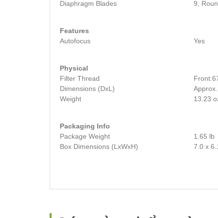
Diaphragm Blades
9, Rou
Features
Autofocus
Yes
Physical
Filter Thread
Front:
Dimensions (DxL)
Approx.
Weight
13.23 o
Packaging Info
Package Weight
1.65 lb
Box Dimensions (LxWxH)
7.0 x 6.