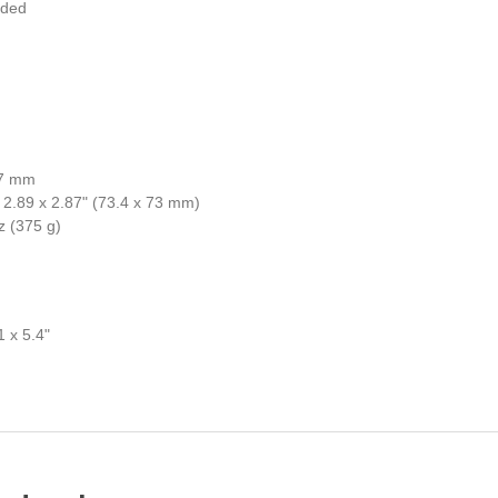
nded
67 mm
 2.89 x 2.87" (73.4 x 73 mm)
z (375 g)
1 x 5.4"