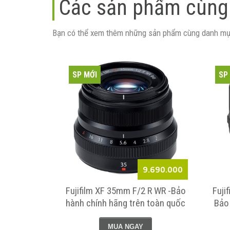
Các sản phẩm cùng
Bạn có thể xem thêm những sản phẩm cùng danh mụ
SP MỚI
SP
8.900.000
9.690.000
/2 R LM WR
Fujifilm XF 35mm F/2 R WR -Bảo
Fuji
 chính hãng
hành chính hãng trên toàn quốc
Bảo
ốc
MUA NGAY