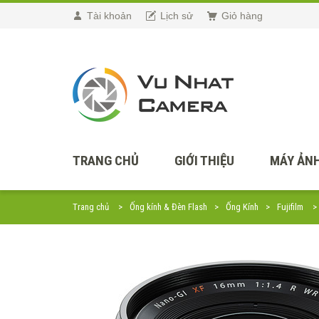
Tài khoản
Lịch sử
Giỏ hàng
TRANG CHỦ
GIỚI THIỆU
MÁY ẢNH
Trang chủ
Ống kính & Đèn Flash
Ống Kính
Fujifilm