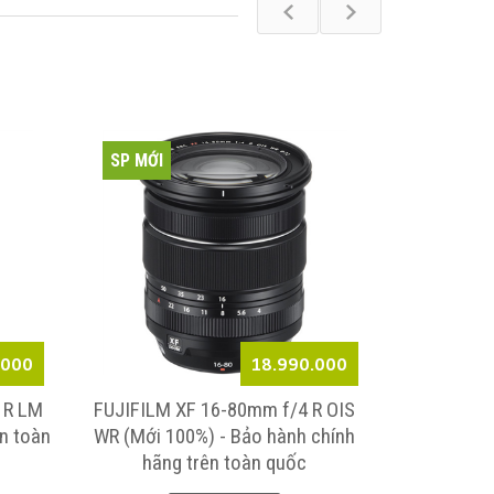
SP MỚI
SP MỚI
.000
18.990.000
8 R LM
FUJIFILM XF 16-80mm f/4 R OIS
Fujifilm XF 
n toàn
WR (Mới 100%) - Bảo hành chính
chính h
hãng trên toàn quốc