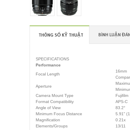
BÌNH LUẬN ĐÁN
THÔNG SỐ KỸ THUẬT
SPECIFICATIONS
Performance
16mm
Focal Length
Compar
Maximum
Aperture
Minimum
Camera Mount Type
Fujifil
Format Compatibility
APS-C
Angle of View
83.2°
Minimum Focus Distance
5.91" (
Magnification
0.21x
Elements/Groups
13/11