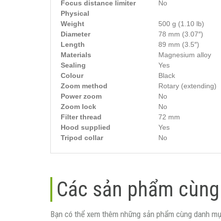
Focus distance limiter
No
Physical
Weight
500 g (1.10 lb)
Diameter
78 mm (3.07″)
Length
89 mm (3.5″)
Materials
Magnesium alloy
Sealing
Yes
Colour
Black
Zoom method
Rotary (extending)
Power zoom
No
Zoom lock
No
Filter thread
72 mm
Hood supplied
Yes
Tripod collar
No
Các sản phẩm cùng
Bạn có thể xem thêm những sản phẩm cùng danh mụ