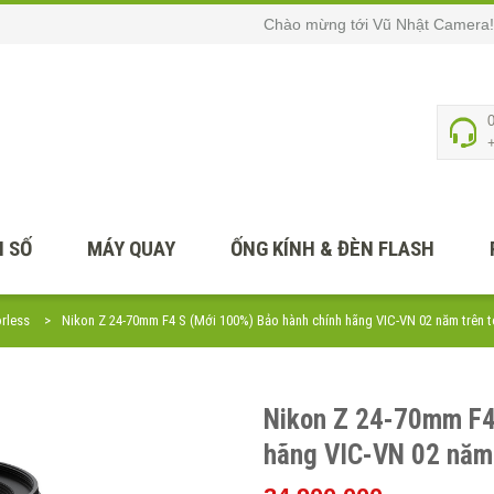
Chào mừng tới Vũ Nhật Camera!
 SỐ
MÁY QUAY
ỐNG KÍNH & ĐÈN FLASH
orless
Nikon Z 24-70mm F4 S (Mới 100%) Bảo hành chính hãng VIC-VN 02 năm trên 
Nikon Z 24-70mm F4
hãng VIC-VN 02 năm 