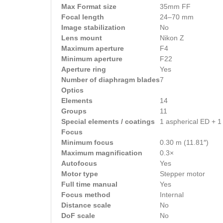
Max Format size
35mm FF
Focal length
24–70 mm
Image stabilization
No
Lens mount
Nikon Z
Maximum aperture
F4
Minimum aperture
F22
Aperture ring
Yes
Number of diaphragm blades
7
Optics
Elements
14
Groups
11
Special elements / coatings
1 aspherical ED + 1
Focus
Minimum focus
0.30 m (11.81″)
Maximum magnification
0.3×
Autofocus
Yes
Motor type
Stepper motor
Full time manual
Yes
Focus method
Internal
Distance scale
No
DoF scale
No