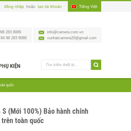
đăng nhập
hoặc
tạo tài khoản
Tiếng Việt
098 283 8089
info@camera.com.vn
+84 98 283 8089
vunhatcamera20@gmail.com
PHỤ KIỆN
toàn quốc
 S (Mới 100%) Bảo hành chính
trên toàn quốc