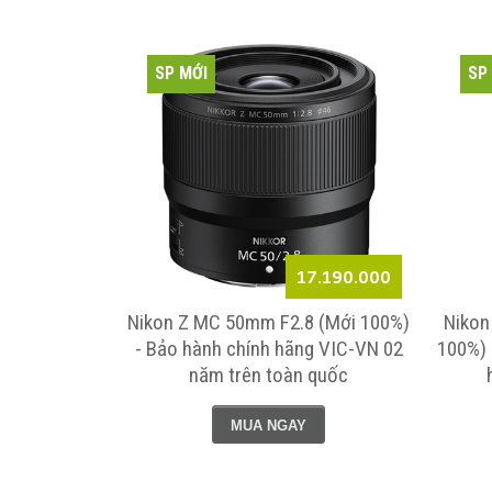
SP MỚI
SP
5.260.000
17.190.000
(Mới 100%)
Nikon Z MC 50mm F2.8 (Mới 100%)
Nikon
 chính hãng
- Bảo hành chính hãng VIC-VN 02
100%) 
quốc
năm trên toàn quốc
MUA NGAY