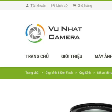
Tài khoản
Lịch sử
Giỏ hàng
TRANG CHỦ
GIỚI THIỆU
MÁY ẢNH
Trang chủ
Ống kính & Đèn Flash
Ống Kính
Nikon Mirr