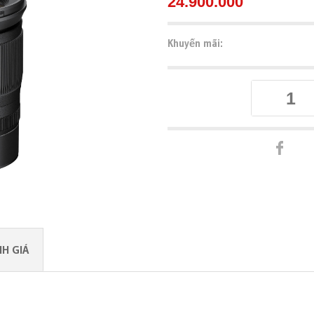
24.900.000
Khuyến mãi:
H GIÁ