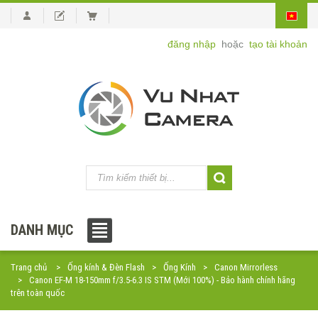
đăng nhập
hoặc
tạo tài khoản
DANH MỤC
Trang chủ
Ống kính & Đèn Flash
Ống Kính
Canon Mirrorless
Canon EF-M 18-150mm f/3.5-6.3 IS STM (Mới 100%) - Bảo hành chính hãng
trên toàn quốc