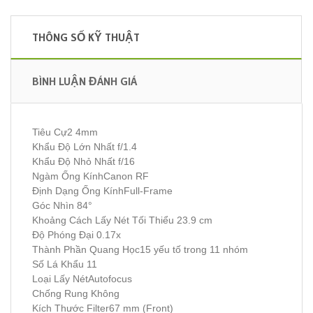
THÔNG SỐ KỸ THUẬT
BÌNH LUẬN ĐÁNH GIÁ
Tiêu Cự2 4mm
Khẩu Độ Lớn Nhất f/1.4
Khẩu Độ Nhỏ Nhất f/16
Ngàm Ống KínhCanon RF
Định Dạng Ống KínhFull-Frame
Góc Nhìn 84°
Khoảng Cách Lấy Nét Tối Thiểu 23.9 cm
Độ Phóng Đại 0.17x
Thành Phần Quang Học15 yếu tố trong 11 nhóm
Số Lá Khẩu 11
Loại Lấy NétAutofocus
Chống Rung Không
Kích Thước Filter67 mm (Front)