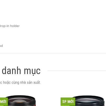
drop-in holder
od
 danh mục
c hoặc cùng nhà sản xuất.
 MỚI
SP MỚI