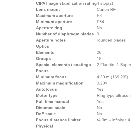
CIPA Image stabilization rating
4 stop(s)
Lens mount
Canon RF
Maximum aperture
F8
Minimum aperture
F64
Aperture ring
No
Number of diaphragm blades
9
Aperture notes
rounded blades
Optics
Elements
26
Groups
18
Special elements / coatings
2 Fluorite, 1 Supe
Focus
Minimum focus
4.30 m (169.29″)
Maximum magnification
0.29×
Autofocus
Yes
Motor type
Ring-type ultrason
Full time manual
Yes
Distance scale
No
DoF scale
No
Focus distance limiter
•4.3m – infinity • 
Physical