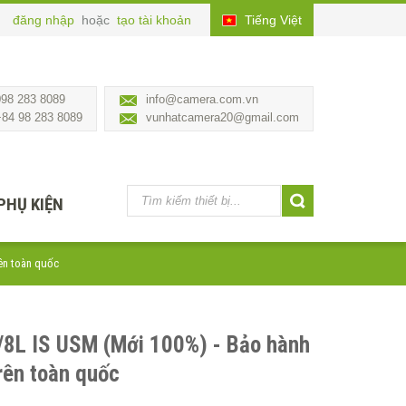
đăng nhập
hoặc
tạo tài khoản
Tiếng Việt
098 283 8089
info@camera.com.vn
+84 98 283 8089
vunhatcamera20@gmail.com
PHỤ KIỆN
ên toàn quốc
8L IS USM (Mới 100%) - Bảo hành
rên toàn quốc