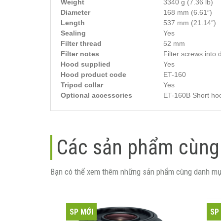
Weight
3340 g (7.36 lb)
Diameter
168 mm (6.61″)
Length
537 mm (21.14″)
Sealing
Yes
Filter thread
52 mm
Filter notes
Filter screws into 
Hood supplied
Yes
Hood product code
ET-160
Tripod collar
Yes
Optional accessories
ET-160B Short ho
Các sản phẩm cùng
Bạn có thể xem thêm những sản phẩm cùng danh mụ
SP MỚI
SP