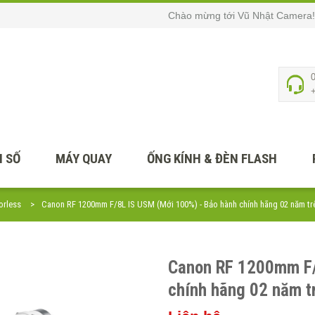
Chào mừng tới Vũ Nhật Camera!
 SỐ
MÁY QUAY
ỐNG KÍNH & ĐÈN FLASH
orless
Canon RF 1200mm F/8L IS USM (Mới 100%) - Bảo hành chính hãng 02 năm tr
Canon RF 1200mm F/
chính hãng 02 năm t