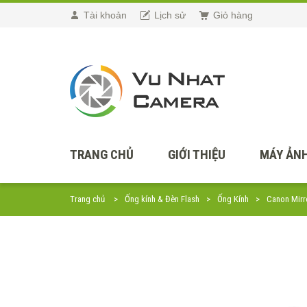
Tài khoản
Lịch sử
Giỏ hàng
TRANG CHỦ
GIỚI THIỆU
MÁY ẢNH
Trang chủ
Ống kính & Đèn Flash
Ống Kính
Canon Mirr