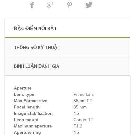
ĐẶC ĐIỂM NỔI BẬT
THÔNG SỐ KỸ THUẬT
BÌNH LUẬN ĐÁNH GIÁ
Aperture
Lens type
Prime lens
Max Format size
35mm FF
Focal length
85 mm
Image stabilization
No
Lens mount
Canon RF
Maximum aperture
F1.2
Aperture ring
No