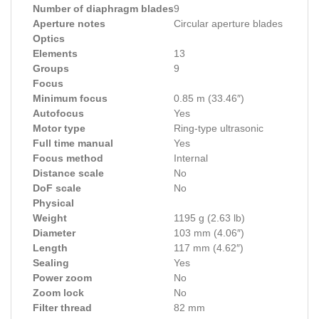
Number of diaphragm blades
9
Aperture notes
Circular aperture blades
Optics
Elements
13
Groups
9
Focus
Minimum focus
0.85 m (33.46″)
Autofocus
Yes
Motor type
Ring-type ultrasonic
Full time manual
Yes
Focus method
Internal
Distance scale
No
DoF scale
No
Physical
Weight
1195 g (2.63 lb)
Diameter
103 mm (4.06″)
Length
117 mm (4.62″)
Sealing
Yes
Power zoom
No
Zoom lock
No
Filter thread
82 mm