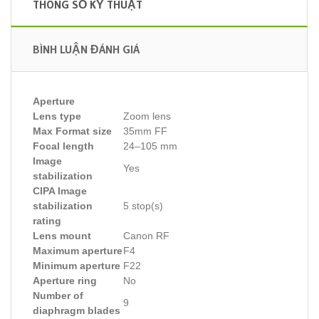
THÔNG SỐ KỸ THUẬT
BÌNH LUẬN ĐÁNH GIÁ
Aperture
Lens type
Zoom lens
Max Format size
35mm FF
Focal length
24–105 mm
Image
Yes
stabilization
CIPA Image
stabilization
5 stop(s)
rating
Lens mount
Canon RF
Maximum aperture
F4
Minimum aperture
F22
Aperture ring
No
Number of
9
diaphragm blades