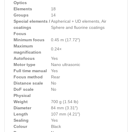
Optics
Elements
18
Groups
14
Special elements /
Aspherical + UD elements, Air
coatings
Sphere and fluorine coatings
Focus
Minimum focus
0.45 m (17.72″)
Maximum
0.24×
magnification
Autofocus
Yes
Motor type
Nano ultrasonic
Full time manual
Yes
Focus method
Rear
Distance scale
No
DoF scale
No
Physical
Weight
700 g (1.54 lb)
Diameter
84 mm (3.31″)
Length
107 mm (4.21″)
Sealing
Yes
Colour
Black