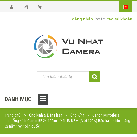
đăng nhập
hoặc
tạo tài khoản
DANH MỤC
Trang chủ
Ống kính & Đèn Flash
Ống Kính
Canon Mirrorless
Ống kính Canon RF 24-105mm f/4L IS USM (Mới 100%) Bảo hành chính hãng
02 năm trên toàn quốc