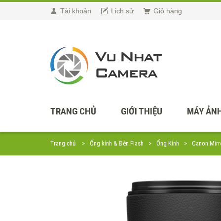
Tài khoản
Lịch sử
Giỏ hàng
TRANG CHỦ
GIỚI THIỆU
MÁY ẢNH
Trang chủ
Ống kính & Đèn Flash
Ống Kính
Canon Mirr