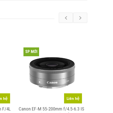
SP MỚI
SP MỚI
ên hệ
Liên hệ
m F/4L
Canon EF-M 55-200mm f/4.5-6.3 IS
Ống Kính 