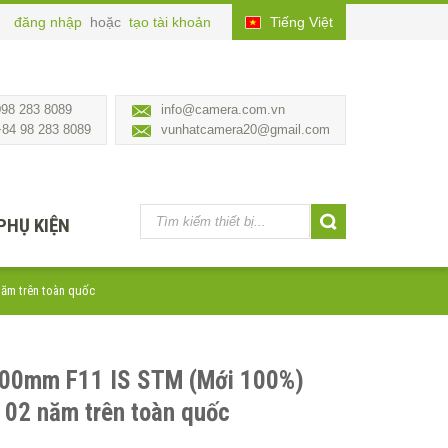
đăng nhập
hoặc
tạo tài khoản
Tiếng Việt
098 283 8089
info@camera.com.vn
+84 98 283 8089
vunhatcamera20@gmail.com
PHỤ KIỆN
năm trên toàn quốc
600mm F11 IS STM (Mới 100%)
 02 năm trên toàn quốc