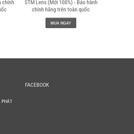
 chính
STM Lens (Mới 100%) - Bảo hành
VCM (Mới 
uốc
chính hãng trên toàn quốc
hãng
MUA NGAY
FACEBOOK
 PHÁT