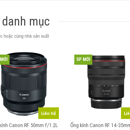
 danh mục
c hoặc cùng nhà sản xuất.
 MỚI
SP MỚI
Liên hệ
Li
kính Canon RF 50mm f/1.2L
Ống kính Canon RF 14-35m