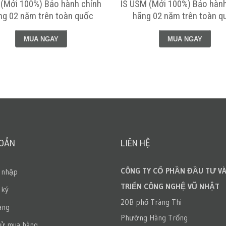
(Mới 100%) Bảo hành chính
IS USM (Mới 100%) Bảo hành
ng 02 năm trên toàn quốc
hãng 02 năm trên toàn q
MUA NGAY
MUA NGAY
HOẢN
LIÊN HỆ
CÔNG TY CỔ PHẦN ĐẦU TƯ VÀ
 nhập
TRIỂN CÔNG NGHỆ VŨ NHẬT
 ký
20B phố Tràng Thi
àng
Phường Hàng Trống
sử mua hàng