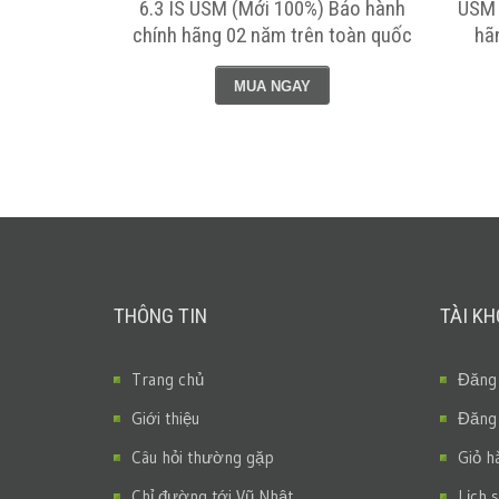
 - Bảo hành
6.3 IS USM (Mới 100%) Bảo hành
USM 
oàn quốc
chính hãng 02 năm trên toàn quốc
hã
MUA NGAY
THÔNG TIN
TÀI K
Trang chủ
Đăng
Giới thiệu
Đăng
Câu hỏi thường gặp
Giỏ h
Chỉ đường tới Vũ Nhật
Lịch 