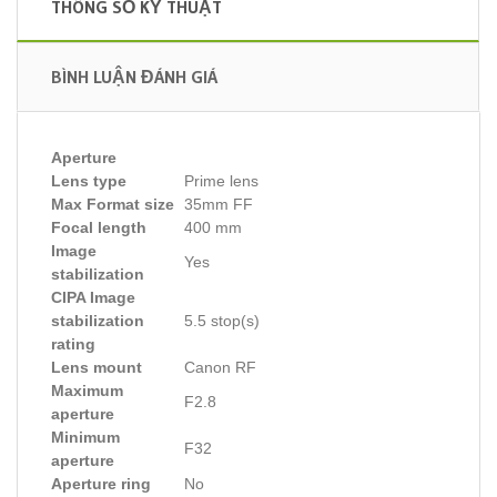
THÔNG SỐ KỸ THUẬT
BÌNH LUẬN ĐÁNH GIÁ
Aperture
Lens type
Prime lens
Max Format size
35mm FF
Focal length
400 mm
Image
Yes
stabilization
CIPA Image
stabilization
5.5 stop(s)
rating
Lens mount
Canon RF
Maximum
F2.8
aperture
Minimum
F32
aperture
Aperture ring
No