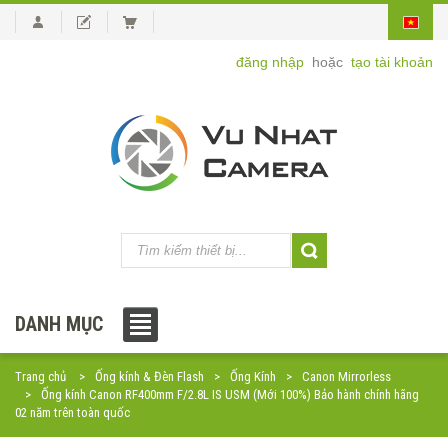
đăng nhập
hoặc
tạo tài khoản
DANH MỤC
Trang chủ
Ống kính & Đèn Flash
Ống Kính
Canon Mirrorless
Ống kính Canon RF400mm F/2.8L IS USM (Mới 100%) Bảo hành chính hãng
02 năm trên toàn quốc