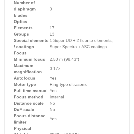
Number of
diaphragm
9
blades
Optics
Elements
17
Groups
13
Special elements
1 Super UD + 2 fluorite elements,
/ coatings
Super Spectra + ASC coatings
Focus
Minimum focus
2.50 m (98.43″)
Maximum
0.17×
magnification
Autofocus
Yes
Motor type
Ring-type ultrasonic
Full time manual
Yes
Focus method
Internal
Distance scale
No
DoF scale
No
Focus distance
Yes
limiter
Physical