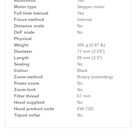
Autofocus
Yes
Motor type
Stepper motor
Full time manual
Yes
Focus method
Internal
Distance scale
No
DoF scale
No
Physical
Weight
395 g (0.87 lb)
Diameter
77 mm (3.03″)
Length
89 mm (3.5″)
Sealing
No
Colour
Black
Zoom method
Rotary (extending)
Power zoom
No
Zoom lock
No
Filter thread
67 mm
Hood supplied
No
Hood product code
EW-73D
Tripod collar
No