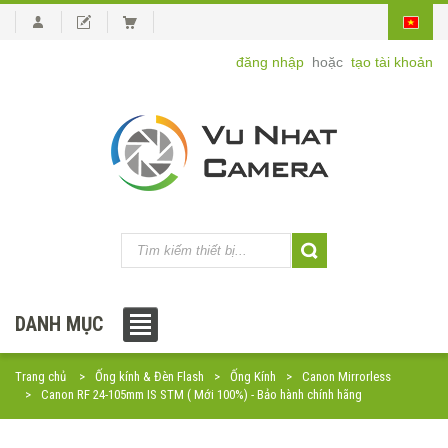
đăng nhập
hoặc
tạo tài khoản
DANH MỤC
Trang chủ
Ống kính & Đèn Flash
Ống Kính
Canon Mirrorless
Canon RF 24-105mm IS STM ( Mới 100%) - Bảo hành chính hãng