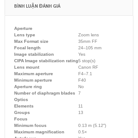
BÌNH LUẬN ĐÁNH GIÁ
Aperture
Lens type
Zoom lens
Max Format size
35mm FF
Focal length
24–105 mm
Image stabilization
Yes
CIPA Image stabilization rating
5 stop(s)
Lens mount
Canon RF
Maximum aperture
F4–7.1
Minimum aperture
F40
Aperture ring
No
Number of diaphragm blades
7
Optics
Elements
11
Groups
13
Focus
Minimum focus
0.13 m (5.12″)
Maximum magnification
0.5×