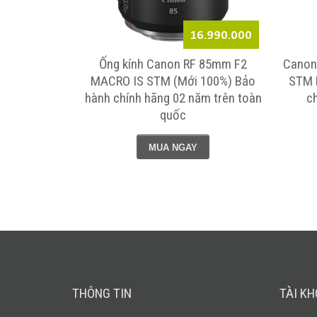
Liên hệ
16.990.000
0mm f/4.0 L
Ống kính Canon RF 85mm F2
Canon
 hành chính
MACRO IS STM (Mới 100%) Bảo
STM 
oàn quốc
hành chính hãng 02 năm trên toàn
c
quốc
MUA NGAY
THÔNG TIN
TÀI K