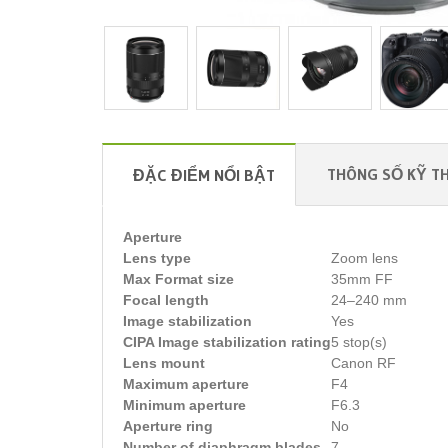
THÔNG SỐ KỸ T
ĐẶC ĐIỂM NỔI BẬT
Aperture
Lens type
Zoom lens
Max Format size
35mm FF
Focal length
24–240 mm
Image stabilization
Yes
CIPA Image stabilization rating
5 stop(s)
Lens mount
Canon RF
Maximum aperture
F4
Minimum aperture
F6.3
Aperture ring
No
Number of diaphragm blades
7