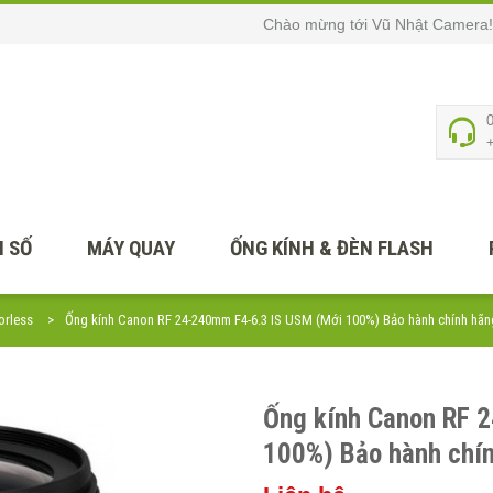
Chào mừng tới Vũ Nhật Camera!
 SỐ
MÁY QUAY
ỐNG KÍNH & ĐÈN FLASH
orless
Ống kính Canon RF 24-240mm F4-6.3 IS USM (Mới 100%) Bảo hành chính hãn
Ống kính Canon RF 
100%) Bảo hành chín