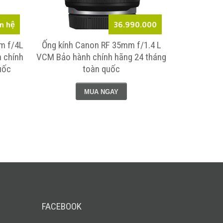
ên hệ
36.990.000
m f/4L
Ống kính Canon RF 35mm f/1.4 L
Ống kính 
 chính
VCM Bảo hành chính hãng 24 tháng
USM (Mới 
uốc
toàn quốc
hãng 02
MUA NGAY
FACEBOOK