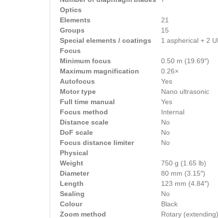
Optics
Elements
21
Groups
15
Special elements / coatings
1 aspherical + 2 
Focus
Minimum focus
0.50 m (19.69″)
Maximum magnification
0.26×
Autofocus
Yes
Motor type
Nano ultrasonic
Full time manual
Yes
Focus method
Internal
Distance scale
No
DoF scale
No
Focus distance limiter
No
Physical
Weight
750 g (1.65 lb)
Diameter
80 mm (3.15″)
Length
123 mm (4.84″)
Sealing
No
Colour
Black
Zoom method
Rotary (extending