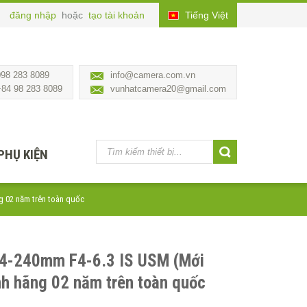
đăng nhập
hoặc
tạo tài khoản
Tiếng Việt
098 283 8089
info@camera.com.vn
+84 98 283 8089
vunhatcamera20@gmail.com
PHỤ KIỆN
g 02 năm trên toàn quốc
24-240mm F4-6.3 IS USM (Mới
h hãng 02 năm trên toàn quốc