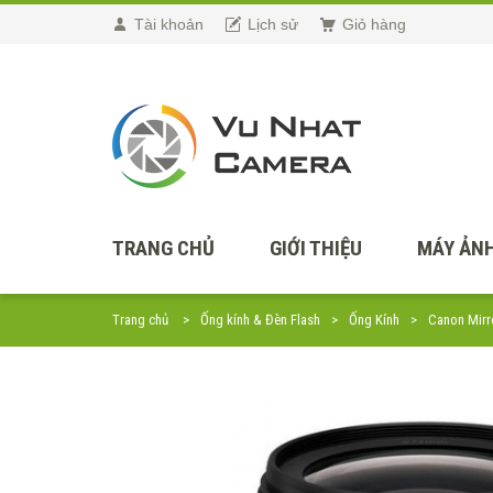
Tài khoản
Lịch sử
Giỏ hàng
TRANG CHỦ
GIỚI THIỆU
MÁY ẢNH
Trang chủ
Ống kính & Đèn Flash
Ống Kính
Canon Mirr